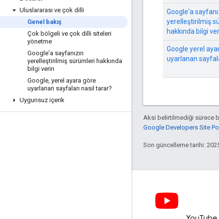
Uluslararası ve çok dilli
Google'a sayfanı
yerelleştirilmiş s
Genel bakış
hakkında bilgi v
Çok bölgeli ve çok dilli siteleri
yönetme
Google yerel aya
Google'a sayfanızın
uyarlanan sayfala
yerelleştirilmiş sürümleri hakkında
bilgi verin
Google
,
yerel ayara göre
uyarlanan sayfaları nasıl tarar?
Uygunsuz içerik
Aksi belirtilmediği sürece 
Google Developers Site Poli
Son güncelleme tarihi: 202
LinkedIn
YouTube