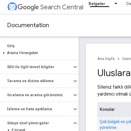
Belgeler
D
Search Central
Documentation
Giriş
Arama Yönergeleri
Ana Sayfa
Searc
SEO ile ilgili temel bilgiler
Uluslara
Tarama ve dizine ekleme
Siteniz farklı di
yardımcı olmak ü
Sıralama ve arama görünümü
İzleme ve hata ayıklama
Konular
Çok bölgeli ve çok 
Siteye özel yönergeler
yönetme
E-ticaret