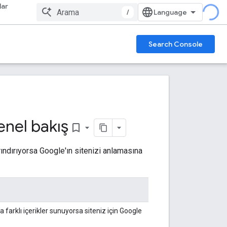
lar
/
Search Console
genel bakış
bookmark_border
barındırıyorsa Google'ın sitenizi anlamasına
ara farklı içerikler sunuyorsa siteniz için Google