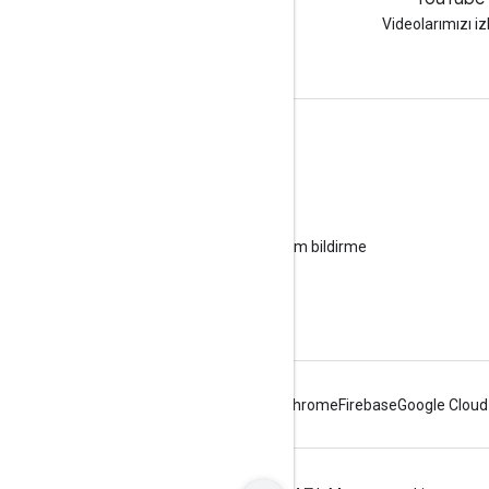
LinkedIn'de bize katılın
Videolarımızı iz
Destek alın
Yardım forumuna gidin
Ofis saatleri için soru gönderin
Spam, kimlik avı veya kötü amaçlı yazılım bildirme
Diğer destek kaynakları
Android
Chrome
Firebase
Google Cloud