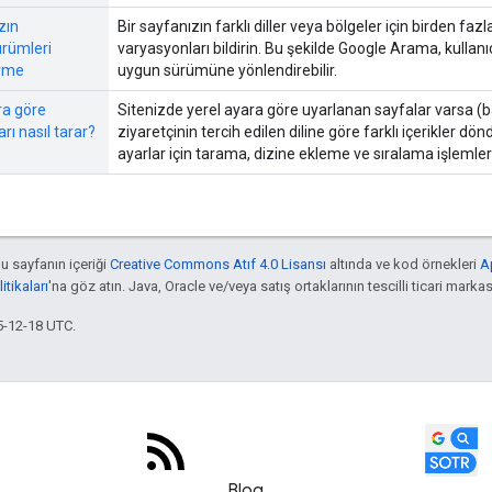
zın
Bir sayfanızın farklı diller veya bölgeler için birden fa
ürümleri
varyasyonları bildirin. Bu şekilde Google Arama, kullanı
erme
uygun sürümüne yönlendirebilir.
ra göre
Sitenizde yerel ayara göre uyarlanan sayfalar varsa (ba
rı nasıl tarar?
ziyaretçinin tercih edilen diline göre farklı içerikler dön
ayarlar için tarama, dizine ekleme ve sıralama işlemler
bu sayfanın içeriği
Creative Commons Atıf 4.0 Lisansı
altında ve kod örnekleri
A
tikaları
'na göz atın. Java, Oracle ve/veya satış ortaklarının tescilli ticari markas
5-12-18 UTC.
Blog