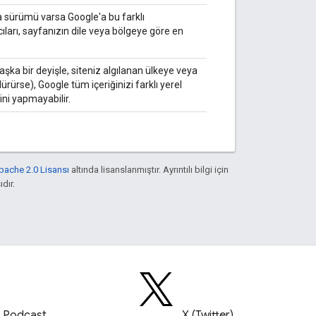
zla sürümü varsa Google'a bu farklı
cıları, sayfanızın dile veya bölgeye göre en
şka bir deyişle, siteniz algılanan ülkeye veya
dürürse), Google tüm içeriğinizi farklı yerel
ini yapmayabilir.
pache 2.0 Lisansı
altında lisanslanmıştır. Ayrıntılı bilgi için
ıdır.
Podcast
X (Twitter)