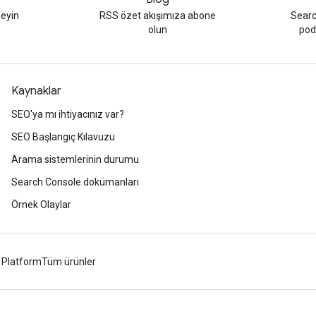
leyin
RSS özet akışımıza abone
Searc
olun
podc
Kaynaklar
SEO'ya mı ihtiyacınız var?
SEO Başlangıç Kılavuzu
Arama sistemlerinin durumu
Search Console dokümanları
Örnek Olaylar
 Platform
Tüm ürünler