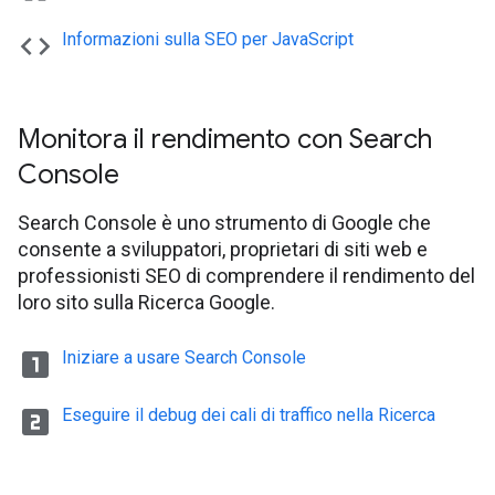
code
Informazioni sulla SEO per Java
Script
Monitora il rendimento con Search
Console
Search Console è uno strumento di Google che
consente a sviluppatori, proprietari di siti web e
professionisti SEO di comprendere il rendimento del
loro sito sulla Ricerca Google.
looks_one
Iniziare a usare Search Console
looks_two
Eseguire il debug dei cali di traffico nella Ricerca