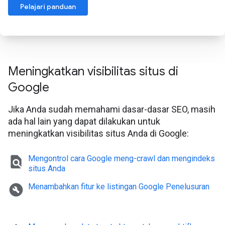
Pelajari panduan
Meningkatkan visibilitas situs di
Google
Jika Anda sudah memahami dasar-dasar SEO, masih
ada hal lain yang dapat dilakukan untuk
meningkatkan visibilitas situs Anda di Google:
find_in_page
Mengontrol cara Google meng-crawl dan mengindeks
situs Anda
build_circle
Menambahkan fitur ke listingan Google Penelusuran