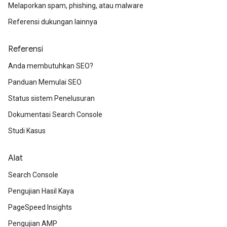
Melaporkan spam, phishing, atau malware
Referensi dukungan lainnya
Referensi
Anda membutuhkan SEO?
Panduan Memulai SEO
Status sistem Penelusuran
Dokumentasi Search Console
Studi Kasus
Alat
Search Console
Pengujian Hasil Kaya
PageSpeed Insights
Pengujian AMP