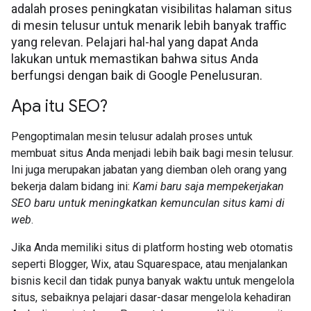
adalah proses peningkatan visibilitas halaman situs
di mesin telusur untuk menarik lebih banyak traffic
yang relevan. Pelajari hal-hal yang dapat Anda
lakukan untuk memastikan bahwa situs Anda
berfungsi dengan baik di Google Penelusuran.
Apa itu SEO?
Pengoptimalan mesin telusur adalah proses untuk
membuat situs Anda menjadi lebih baik bagi mesin telusur.
Ini juga merupakan jabatan yang diemban oleh orang yang
bekerja dalam bidang ini:
Kami baru saja mempekerjakan
SEO baru untuk meningkatkan kemunculan situs kami di
web
.
Jika Anda memiliki situs di platform hosting web otomatis
seperti Blogger, Wix, atau Squarespace, atau menjalankan
bisnis kecil dan tidak punya banyak waktu untuk mengelola
situs, sebaiknya pelajari dasar-dasar mengelola kehadiran