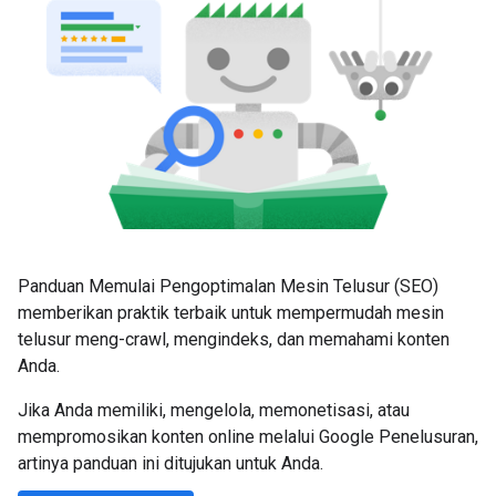
Panduan Memulai Pengoptimalan Mesin Telusur (SEO)
memberikan praktik terbaik untuk mempermudah mesin
telusur meng-crawl, mengindeks, dan memahami konten
Anda.
Jika Anda memiliki, mengelola, memonetisasi, atau
mempromosikan konten online melalui Google Penelusuran,
artinya panduan ini ditujukan untuk Anda.