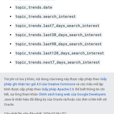
topic_trends.date
topic_trends.search_interest
topic_trends.last7_days_search_interest
topic_trends.last30_days_search_interest
topic_trends.last90_days_search_interest
topic_trends.last120_days_search_interest
topic_trends.next7_days_search_interest
Trừ phi có lưu ý khác, nội dung của trang này được cấp phép theo
Giấy
phép ghi nhận tác giả 4.0 của Creative Commons
và các mẫu mã lập
trình được cấp phép theo
Giấy phép Apache 2.0
. Để biết thông tin chi
tiết, vui lòng tham khảo
Chính sách trang web của Google Developers
.
Java là nhãn hiệu đã đăng ký của Oracle và/hoặc các đơn vị liên kết với
Oracle.
Cập nhật lần gần đây nhất: 2026-07-06 UTC.