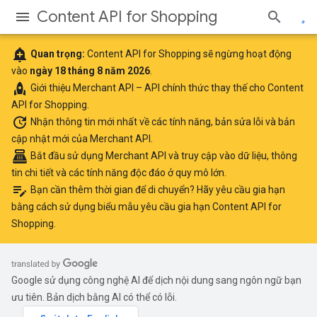
Content API for Shopping
add_alert
Quan trọng:
Content API for Shopping sẽ ngừng hoạt động
vào
ngày 18 tháng 8 năm 2026
.
rocket
Giới thiệu
Merchant API
– API chính thức thay thế cho Content
API for Shopping.
update
Nhận thông tin mới nhất
về các tính năng, bản sửa lỗi và bản
cập nhật mới của Merchant API.
point_of_sale
Bắt đầu sử dụng Merchant API
và truy cập vào dữ liệu, thông
tin chi tiết và các tính năng độc đáo ở quy mô lớn.
edit_note
Bạn cần thêm thời gian để di chuyển? Hãy yêu cầu gia hạn
bằng cách sử dụng
biểu mẫu yêu cầu gia hạn Content API for
Shopping
.
Google sử dụng công nghệ AI để dịch nội dung sang ngôn ngữ bạn
ưu tiên. Bản dịch bằng AI có thể có lỗi.