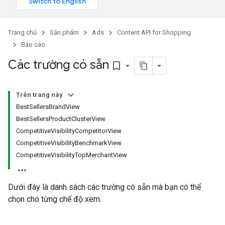
Trang chủ
Sản phẩm
Ads
Content API for Shopping
Báo cáo
Các trường có sẵn
bookmark_border
Trên trang này
BestSellersBrandView
BestSellersProductClusterView
CompetitiveVisibilityCompetitorView
CompetitiveVisibilityBenchmarkView
CompetitiveVisibilityTopMerchantView
Dưới đây là danh sách các trường có sẵn mà bạn có thể
chọn cho từng chế độ xem.