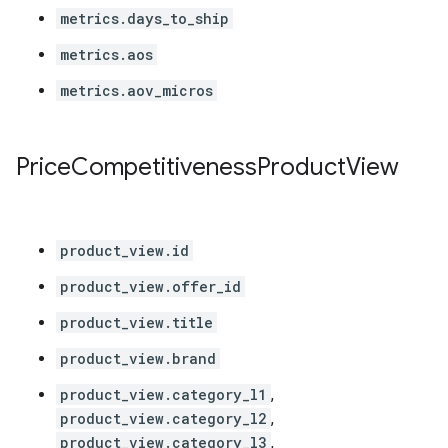
metrics.days_to_ship
metrics.aos
metrics.aov_micros
Price
Competitiveness
Product
View
product_view.id
product_view.offer_id
product_view.title
product_view.brand
product_view.category_l1
,
product_view.category_l2
,
product_view.category_l3
,