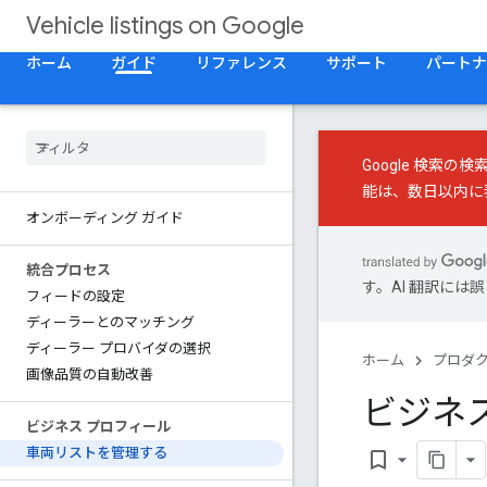
Vehicle listings on Google
ホーム
ガイド
リファレンス
サポート
パートナ
Google 検索
能は、数日以内に
オンボーディング ガイド
統合プロセス
す。AI 翻訳に
フィードの設定
ディーラーとのマッチング
ディーラー プロバイダの選択
ホーム
プロダ
画像品質の自動改善
ビジネ
ビジネス プロフィール
車両リストを管理する
bookmark_border