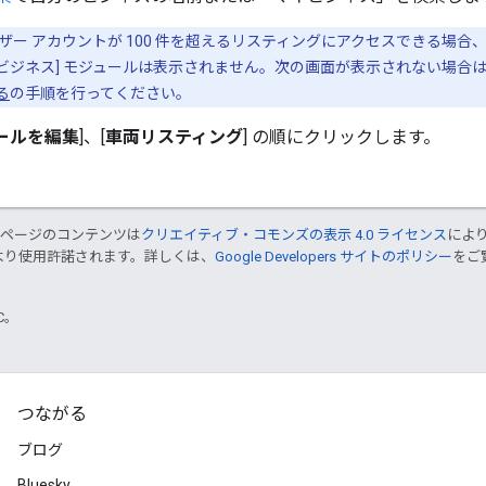
ザー アカウントが 100 件を超えるリスティングにアクセスできる場合、一部
ビジネス] モジュールは表示されません。次の画面が表示されない場合
る
の手順を行ってください。
ールを編集
]、[
車両リスティング
] の順にクリックします。
のページのコンテンツは
クリエイティブ・コモンズの表示 4.0 ライセンス
によ
より使用許諾されます。詳しくは、
Google Developers サイトのポリシー
をご覧
TC。
つながる
ブログ
Bluesky