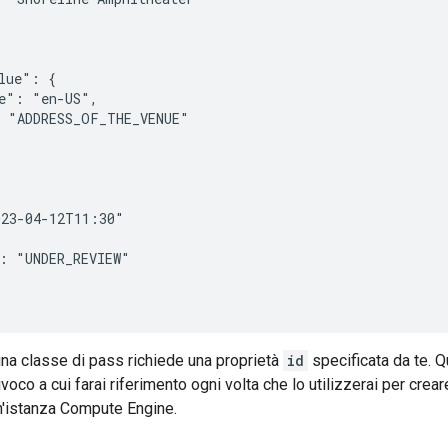
lue": {

e": "en-US",

 "ADDRESS_OF_THE_VENUE"

23-04-12T11:30"

: "UNDER_REVIEW"

una classe di pass richiede una proprietà
id
specificata da te. 
ivoco a cui farai riferimento ogni volta che lo utilizzerai per cr
n'istanza Compute Engine.