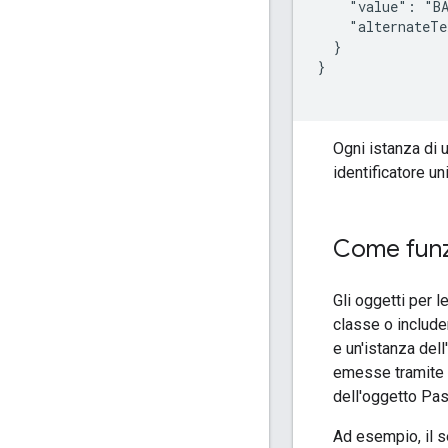
    "value": "BA
    "alternateTe
  }

}

Ogni istanza di 
identificatore un
Come funzi
Gli oggetti per 
classe o include
e un'istanza del
emesse tramite l
dell'oggetto Pa
Ad esempio, il s