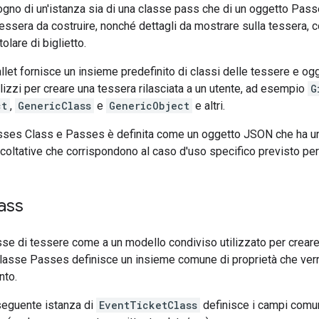
sogno di un'istanza sia di una classe pass che di un oggetto Pas
 tessera da costruire, nonché dettagli da mostrare sulla tessera, c
tolare di biglietto.
let fornisce un insieme predefinito di classi delle tessere e ogge
ilizzi per creare una tessera rilasciata a un utente, ad esempio
G
ct
,
GenericClass
e
GenericObject
e altri.
sses Class e Passes è definita come un oggetto JSON che ha un
acoltative che corrispondono al caso d'uso specifico previsto per
pass
se di tessere come a un modello condiviso utilizzato per creare 
 classe Passes definisce un insieme comune di proprietà che verrà
nto.
seguente istanza di
EventTicketClass
definisce i campi comuni