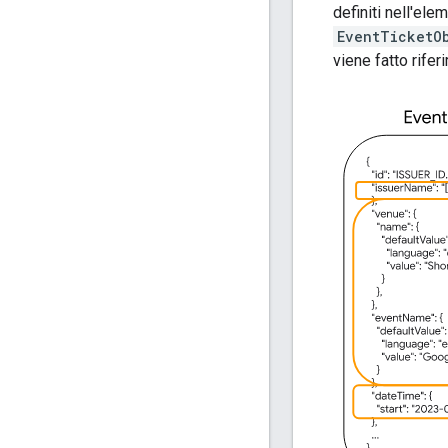
definiti nell'el
EventTicketO
viene fatto rife