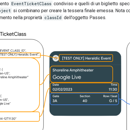
emento
EventTicketClass
condiviso e quelli di un biglietto speci
bject
si combinano per creare la tessera finale emessa. Nota c
rimento nella proprietà
classId
dell'oggetto Passes.