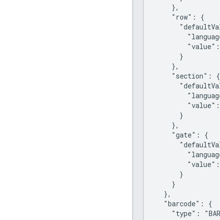
    },

    "row": {

      "defaultVa
        "languag
        "value":
      }

    },

    "section": {

      "defaultVa
        "languag
        "value":
      }

    },

    "gate": {

      "defaultVa
        "languag
        "value":
      }

    }

  },

  "barcode": {

    "type": "BAR