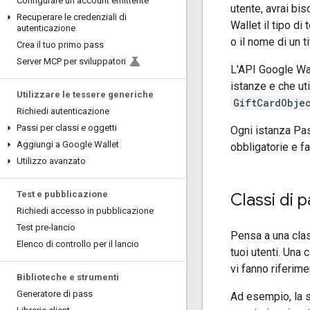
Configurare un account emittente
utente, avrai bi
Recuperare le credenziali di
Wallet il tipo di
autenticazione
o il nome di un ti
Crea il tuo primo pass
Server MCP per sviluppatori
L'API Google Wal
istanze e che ut
Utilizzare le tessere generiche
GiftCardObje
Richiedi autenticazione
Passi per classi e oggetti
Ogni istanza Pa
Aggiungi a Google Wallet
obbligatorie e f
Utilizzo avanzato
Test e pubblicazione
Classi di 
Richiedi accesso in pubblicazione
Test pre-lancio
Pensa a una clas
Elenco di controllo per il lancio
tuoi utenti. Una
vi fanno riferime
Biblioteche e strumenti
Generatore di pass
Ad esempio, la 