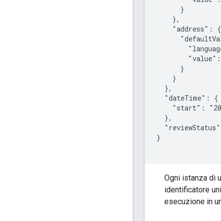
      }

    },

    "address": {

      "defaultVa
        "languag
        "value":
      }

    }

  },

  "dateTime": {

    "start": "20
  },

  "reviewStatus"
}

Ogni istanza di 
identificatore un
esecuzione in u