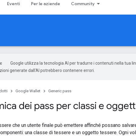
Eventi
Per le aziende
Community
Google utilizza la tecnologia AI per tradurre i contenuti nella tua l
uzioni generate dall'AI potrebbero contenere errori.
dotti
Google Wallet
Generic pass
ca dei pass per classi e oggett
essere che un utente finale può emettere affinché possano salvar
componenti: una classe di tessere e un oggetto tessere. Ogni vol