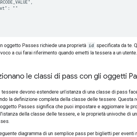
RCODE_VALUE",

xt": ""

un oggetto Passes richiede una proprietà
id
specificata da te. 
ivoco a cui farai riferimento quando emetti la tessera a un utente.
onano le classi di pass con gli oggetti P
le tessere devono estendere un'istanza di una classe di pass face
ndo la definizione completa della classe delle tessere. Questa 
l'oggetto Passes significa che puoi impostare e aggiornare le pro
'istanza della classe delle tessere, e le proprietà univoche di u
sses.
eguente diagramma di un semplice pass per biglietti per eventi