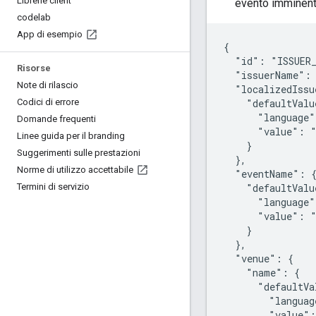
Librerie client
evento imminent
codelab
App di esempio
{

  "id": "ISSUER_
Risorse
  "issuerName": 
Note di rilascio
  "localizedIssu
    "defaultValu
Codici di errore
      "language"
Domande frequenti
      "value": "
Linee guida per il branding
    }

Suggerimenti sulle prestazioni
  },

Norme di utilizzo accettabile
  "eventName": {
    "defaultValu
Termini di servizio
      "language"
      "value": "
    }

  },

  "venue": {

    "name": {

      "defaultVa
        "languag
        "value":