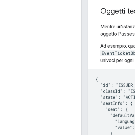
Oggetti te
Mentre un'istanz
oggetto Passes s
Ad esempio, quan
EventTicketO
univoci per ogni
{

  "id": "ISSUER_
  "classId": "IS
  "state": "ACTI
  "seatInfo": {

    "seat": {

      "defaultVa
        "languag
        "value":
      }
