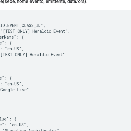
e(sede, nome evento, emittente, data/ora).
ID.EVENT_CLASS_ID",

"[TEST ONLY] Heraldic Event",

erName": {

e": {

: "en-US",

[TEST ONLY] Heraldic Event"



e": {

: "en-US",

Google Live"

lue": {

e": "en-US",

 "Shoreline Amphitheater"
