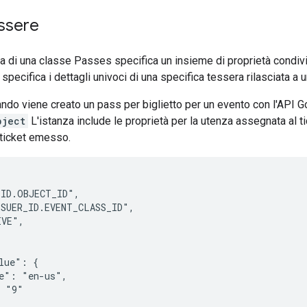
ssere
a di una classe Passes specifica un insieme di proprietà condivis
pecifica i dettagli univoci di una specifica tessera rilasciata a 
do viene creato un pass per biglietto per un evento con l'API Go
bject
L'istanza include le proprietà per la utenza assegnata al t
 ticket emesso.
ID.OBJECT_ID",

SUER_ID.EVENT_CLASS_ID",

VE",

lue": {

e": "en-us",

 "9"
