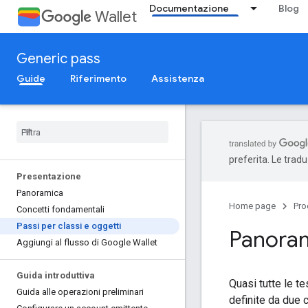
Documentazione
Blog
Wallet
Generic pass
Guide
Riferimento
Assistenza
preferita. Le trad
Presentazione
Panoramica
Home page
Pro
Concetti fondamentali
Passi per classi e oggetti
Panorami
Aggiungi al flusso di Google Wallet
Guida introduttiva
Quasi tutte le t
Guida alle operazioni preliminari
definite da due 