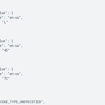
lue": {

e": "en-us",

 "L"

lue": {

e": "en-us",

 "45"

lue": {

e": "en-us",

 "7C"

CODE_TYPE_UNSPECIFIED",
