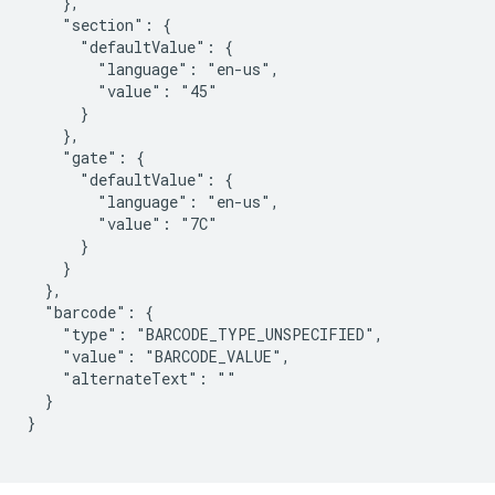
    },

    "section": {

      "defaultValue": {

        "language": "en-us",

        "value": "45"

      }

    },

    "gate": {

      "defaultValue": {

        "language": "en-us",

        "value": "7C"

      }

    }

  },

  "barcode": {

    "type": "BARCODE_TYPE_UNSPECIFIED",

    "value": "BARCODE_VALUE",

    "alternateText": ""

  }

}
