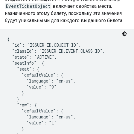
EventTicketObject
включает свойства места,
назначенного этому билету, поскольку эти значения
будут уникальными для каждого выданного билета.
{

  "id": "ISSUER_ID.OBJECT_ID",

  "classId": "ISSUER_ID.EVENT_CLASS_ID",

  "state": "ACTIVE",

  "seatInfo": {

    "seat": {

      "defaultValue": {

        "language": "en-us",

        "value": "9"

      }

    },

    "row": {

      "defaultValue": {

        "language": "en-us",

        "value": "L"

      }
