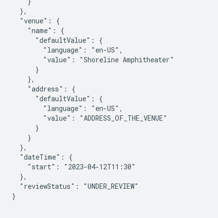
    }

  },

  "venue": {

    "name": {

      "defaultValue": {

        "language": "en-US",

        "value": "Shoreline Amphitheater"

      }

    },

    "address": {

      "defaultValue": {

        "language": "en-US",

        "value": "ADDRESS_OF_THE_VENUE"

      }

    }

  },

  "dateTime": {

    "start": "2023-04-12T11:30"

  },

  "reviewStatus": "UNDER_REVIEW"

}
