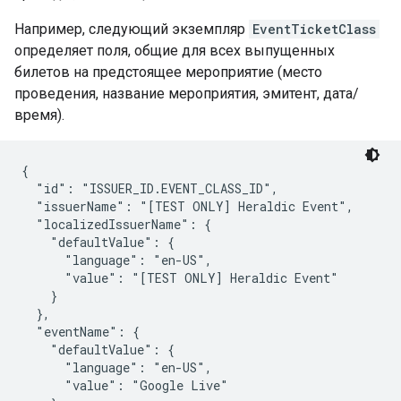
Например, следующий экземпляр
EventTicketClass
определяет поля, общие для всех выпущенных
билетов на предстоящее мероприятие (место
проведения, название мероприятия, эмитент, дата/
время).
{

  "id": "ISSUER_ID.EVENT_CLASS_ID",

  "issuerName": "[TEST ONLY] Heraldic Event",

  "localizedIssuerName": {

    "defaultValue": {

      "language": "en-US",

      "value": "[TEST ONLY] Heraldic Event"

    }

  },

  "eventName": {

    "defaultValue": {

      "language": "en-US",

      "value": "Google Live"
