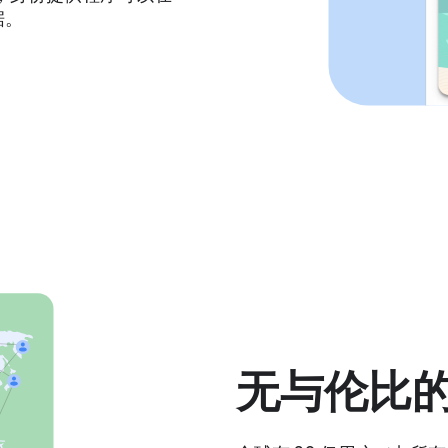
据。
无与伦比