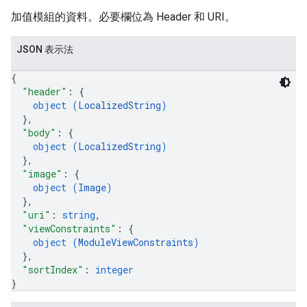
加值模組的資料。必要欄位為 Header 和 URI。
JSON 表示法
{
"header"
: 
{
object (
LocalizedString
)
}
,
"body"
: 
{
object (
LocalizedString
)
}
,
"image"
: 
{
object (
Image
)
}
,
"uri"
: 
string
,
"viewConstraints"
: 
{
object (
ModuleViewConstraints
)
}
,
"sortIndex"
: 
integer
}