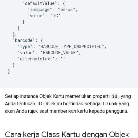
      "defaultValue": {

        "language": "en-us",

        "value": "7C"

      }

    }

  },

  "barcode": {

    "type": "BARCODE_TYPE_UNSPECIFIED",

    "value": "BARCODE_VALUE",

    "alternateText": ""

  }

}

Setiap instance Objek Kartu memerlukan properti
id
, yang
Anda tentukan. ID Objek ini bertindak sebagai ID unik yang
akan Anda rujuk saat memberikan kartu kepada pengguna.
Cara kerja Class Kartu dengan Objek