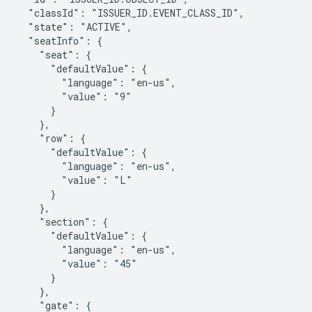
  "classId": "ISSUER_ID.EVENT_CLASS_ID",

  "state": "ACTIVE",

  "seatInfo": {

    "seat": {

      "defaultValue": {

        "language": "en-us",

        "value": "9"

      }

    },

    "row": {

      "defaultValue": {

        "language": "en-us",

        "value": "L"

      }

    },

    "section": {

      "defaultValue": {

        "language": "en-us",

        "value": "45"

      }

    },

    "gate": {
