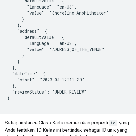
      "defaultValue": {

        "language": "en-US",

        "value": "Shoreline Amphitheater"

      }

    },

    "address": {

      "defaultValue": {

        "language": "en-US",

        "value": "ADDRESS_OF_THE_VENUE"

      }

    }

  },

  "dateTime": {

    "start": "2023-04-12T11:30"

  },

  "reviewStatus": "UNDER_REVIEW"

}

Setiap instance Class Kartu memerlukan properti
id
, yang
Anda tentukan. ID Kelas ini bertindak sebagai ID unik yang