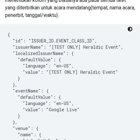
menentukan kolom yang biasanya ada pada semua tiket
yang diterbitkan untuk acara mendatang(tempat, nama acara,
penerbit, tanggal/waktu).
{

  "id": "ISSUER_ID.EVENT_CLASS_ID",

  "issuerName": "[TEST ONLY] Heraldic Event",

  "localizedIssuerName": {

    "defaultValue": {

      "language": "en-US",

      "value": "[TEST ONLY] Heraldic Event"

    }

  },

  "eventName": {

    "defaultValue": {

      "language": "en-US",

      "value": "Google Live"

    }

  },

  "venue": {

    "name": {
