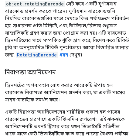
object.rotatingBarcode
সেট করে একটি ঘূর্ণায়মান
বারকোড প্রদর্শন করতে পারেন। ঘূর্ণায়মান বারকোডগুলি
নিয়মিত বারকোডগুলির মতো দেখতে কিন্তু পর্যায়ক্রমে পরিবর্তন
হয়, সাধারণত প্রতি মিনিটে, এবং টার্মিনাল/রিডার শুধুমাত্র
সাম্প্রতিকটি গ্রহণ করার জন্য প্রোগ্রাম করা হয়। এটি বারকোড
স্ক্রিনশটিংয়ের সাথে সম্পর্কিত ঝুঁকি হ্রাস করে, বিশেষ করে টিকিট
চুরি বা অননুমোদিত টিকিট পুনঃবিক্রয়। আরো বিস্তারিত জানার
জন্য,
RotatingBarcode
ধরন
দেখুন।
নিরাপত্তা অ্যানিমেশন
স্ক্রিনশটের অপব্যবহার রোধ করার আরেকটি উপায় হল
বারকোড নিরাপত্তা অ্যানিমেশন প্রদর্শন করা, যা একটি পাসের
মানব-যাচাইকে সমর্থন করে।
একটি নিরাপত্তা অ্যানিমেশনের শারীরিক প্রকাশ হল পাসের
বারকোডের চারপাশে একটি ঝিলমিল রূপরেখা। এই ঝকঝকে
অ্যানিমেশনটি তখনই ট্রিগার করে যখন ডিভাইসটি গতিশীল
থাকে যাতে কেউ ডিভাইসটিকে কাত করে পাসের বৈধতা পরীক্ষা