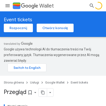
Wallet
Event tickets
Rozpocznij
Otwórz konsolę
Google używa technologii AI do tłumaczenia treści na Twój
preferowany język. Tłumaczenia wygenerowane przez AI mogą
zawierać błędy.
Strona główna
Usługi
Google Wallet
Event tickets
Przegląd
bookmark_border