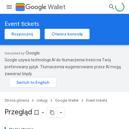
Wallet
Event tickets
Rozpocznij
Otwórz konsolę
Google używa technologii AI do tłumaczenia treści na Twój
preferowany język. Tłumaczenia wygenerowane przez AI mogą
zawierać błędy.
Strona główna
Usługi
Google Wallet
Event tickets
Przegląd
bookmark_border