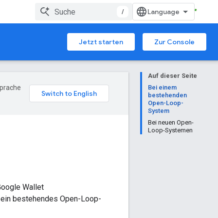
/
Jetzt starten
Zur Console
Auf dieser Seite
Sprache
Bei einem
bestehenden
Open-Loop-
System
Bei neuen Open-
Loop-Systemen
Google Wallet
e ein bestehendes Open-Loop-