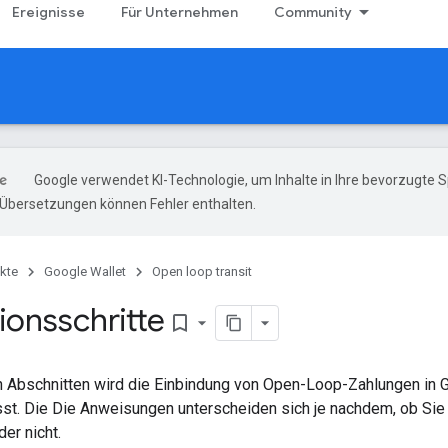
Ereignisse
Für Unternehmen
Community
Google verwendet KI-Technologie, um Inhalte in Ihre bevorzugte 
-Übersetzungen können Fehler enthalten.
kte
Google Wallet
Open loop transit
ionsschritte
bookmark_border
n Abschnitten wird die Einbindung von Open-Loop-Zahlungen in 
. Die Die Anweisungen unterscheiden sich je nachdem, ob Si
er nicht.