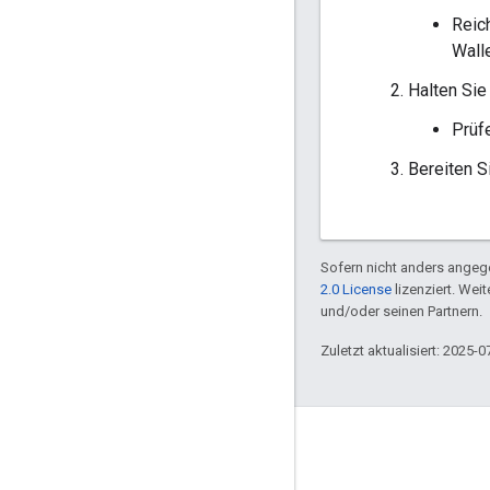
Reic
Wall
Halten Sie
Prüf
Bereiten S
Sofern nicht anders angege
2.0 License
lizenziert. Wei
und/oder seinen Partnern.
Zuletzt aktualisiert: 2025-0
Engagieren
Google Developer Program