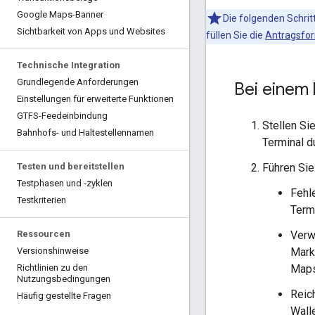
Google Maps-Banner
Die folgenden Schrit
Sichtbarkeit von Apps und Websites
füllen Sie die
Antragsfor
Technische Integration
Grundlegende Anforderungen
Bei einem
Einstellungen für erweiterte Funktionen
GTFS-Feedeinbindung
Stellen Si
Bahnhofs- und Haltestellennamen
Terminal d
Führen Sie
Testen und bereitstellen
Testphasen und ‑zyklen
Fehl
Testkriterien
Term
Verw
Ressourcen
Mark
Versionshinweise
Maps
Richtlinien zu den
Nutzungsbedingungen
Reic
Häufig gestellte Fragen
Wall