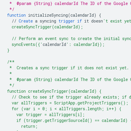
 *  @param {String} calendarId The ID of the Google 
 */
function
initializeSyncing
(
calendarId
)
{
//
Create
a
syncing
trigger
if
it
doesn
't exist ye
  createSyncTrigger(calendarId);
  // Perform an event sync to create the initial syn
  syncEvents({'
calendarId
': calendarId});
}
/**
 *  Creates a sync trigger if it does not exist yet.
 *
 *  @param {String} calendarId The ID of the Google 
 */
function createSyncTrigger(calendarId) {
  // Check to see if the trigger already exists; if 
  var allTriggers = ScriptApp.getProjectTriggers();
  for (var i = 0; i < allTriggers.length; i++) {
    var trigger = allTriggers[i];
    if (trigger.getTriggerSourceId() == calendarId) 
      return;