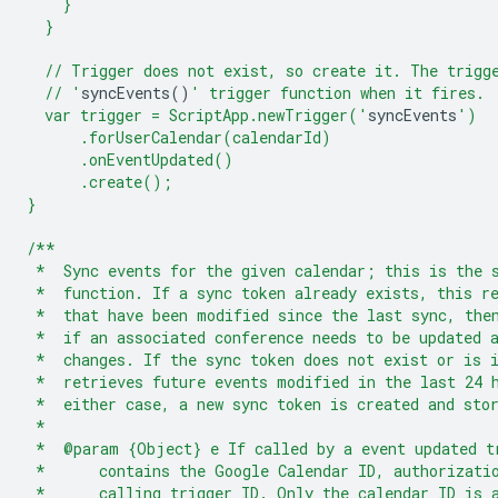
    }
  }
  // Trigger does not exist, so create it. The trigg
  // '
syncEvents
()
' trigger function when it fires.
  var trigger = ScriptApp.newTrigger('
syncEvents
')
      .forUserCalendar(calendarId)
      .onEventUpdated()
      .create();
}
/**
 *  Sync events for the given calendar; this is the 
 *  function. If a sync token already exists, this r
 *  that have been modified since the last sync, the
 *  if an associated conference needs to be updated 
 *  changes. If the sync token does not exist or is 
 *  retrieves future events modified in the last 24 
 *  either case, a new sync token is created and sto
 *
 *  @param {Object} e If called by a event updated t
 *      contains the Google Calendar ID, authorizati
 *      calling trigger ID. Only the calendar ID is 