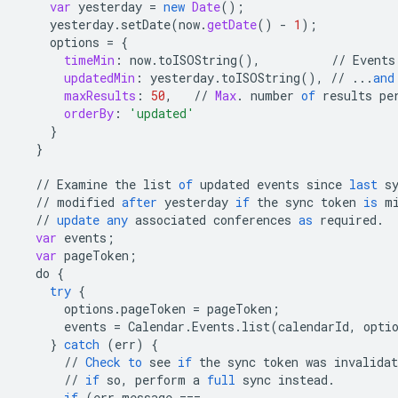
var
yesterday
=
new
Date
();
yesterday
.
setDate
(
now
.
getDate
()
-
1
);
options
=
{
timeMin
:
now
.
toISOString
(),
//
Events
updatedMin
:
yesterday
.
toISOString
(),
//
...
and
maxResults
:
50
,
//
Max
.
number
of
results
pe
orderBy
:
'updated'
}
}
//
Examine
the
list
of
updated
events
since
last
s
//
modified
after
yesterday
if
the
sync
token
is
m
//
update
any
associated
conferences
as
required
.
var
events
;
var
pageToken
;
do
{
try
{
options
.
pageToken
=
pageToken
;
events
=
Calendar
.
Events
.
list
(
calendarId
,
opti
}
catch
(
err
)
{
//
Check
to
see
if
the
sync
token
was
invalidat
//
if
so
,
perform
a
full
sync
instead
.
if
(
err
.
message
===