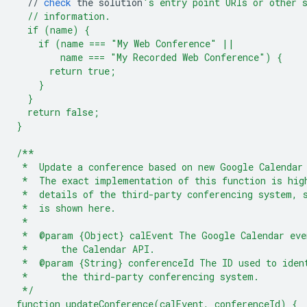
//
check
the
solution
's entry point URIs or other 
  // information.
  if (name) {
    if (name === "My Web Conference" ||
        name === "My Recorded Web Conference") {
      return true;
    }
  }
  return false;
}
/**
 *  Update a conference based on new Google Calendar
 *  The exact implementation of this function is hig
 *  details of the third-party conferencing system, 
 *  is shown here.
 *
 *  @param {Object} calEvent The Google Calendar eve
 *      the Calendar API.
 *  @param {String} conferenceId The ID used to iden
 *      the third-party conferencing system.
 */
function updateConference(calEvent, conferenceId) {