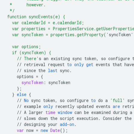
 *      however.
 */
function syncEvents(e) {
  var calendarId = e.calendarId;
  var properties = PropertiesService.getUserProperti
  var syncToken = properties.getProperty('
syncToken
'
  var options;
  if (syncToken) {
    // There'
s
an
existing
sync
token
,
so
configure
//
retrieval
request
to
only
get
events
that
have
//
since
the
last
sync
.
options
=
{
syncToken
:
syncToken
}
;
}
else
{
//
No
sync
token
,
so
configure
to
do
a
'full'
sy
//
example
only
recently
updated
events
are
retr
//
A
larger
time
window
can
be
examined
during
a
//
slows
down
the
script
execution
.
Consider
the
//
designing
your
add
-
on
.
var
now
=
new
Date
();