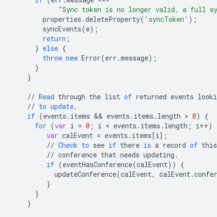
"Sync token is no longer valid, a full s
properties
.
deleteProperty
(
'syncToken'
);
syncEvents
(
e
);
return
;
}
else
{
throw
new
Error
(
err
.
message
);
}
}
//
Read
through
the
list
of
returned
events
looki
//
to
update
.
if
(
events
.
items
 && 
events
.
items
.
length
 > 
0
)
{
for
(
var
i
=
0
;
i
 < 
events
.
items
.
length
;
i
++
)
var
calEvent
=
events
.
items
[
i
]
;
//
Check
to
see
if
there
is
a
record
of
this
//
conference
that
needs
updating
.
if
(
eventHasConference
(
calEvent
))
{
updateConference
(
calEvent
,
calEvent
.
confe
}
}
}