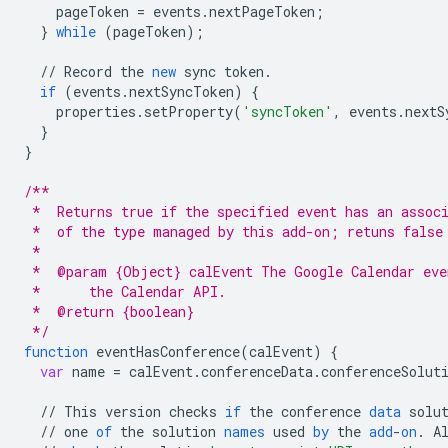
pageToken
=
events
.
nextPageToken
;
}
while
(
pageToken
);
//
Record
the
new
sync
token
.
if
(
events
.
nextSyncToken
)
{
properties
.
setProperty
(
'syncToken'
,
events
.
nextS
}
}
/**
 *  Returns true if the specified event has an assoc
 *  of the type managed by this add-on; retuns false
 *
 *  @param {Object} calEvent The Google Calendar eve
 *      the Calendar API.
 *  @return {boolean}
 */
function
eventHasConference
(
calEvent
)
{
var
name
=
calEvent
.
conferenceData
.
conferenceSolut
//
This
version
checks
if
the
conference
data
solu
//
one
of
the
solution
names
used
by
the
add
-
on
.
A