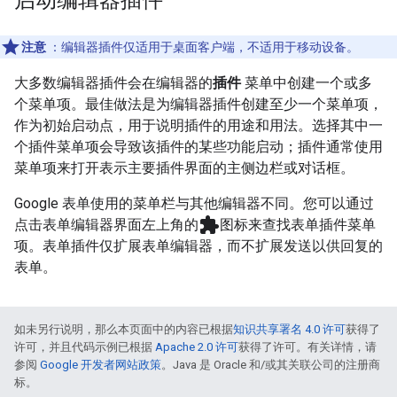
注意
：编辑器插件仅适用于桌面客户端，不适用于移动设备。
大多数编辑器插件会在编辑器的
插件
菜单中创建一个或多
个菜单项。最佳做法是为编辑器插件创建至少一个菜单项，
作为初始启动点，用于说明插件的用途和用法。选择其中一
个插件菜单项会导致该插件的某些功能启动；插件通常使用
菜单项来打开表示主要插件界面的主侧边栏或对话框。
Google 表单使用的菜单栏与其他编辑器不同。您可以通过
extension
点击表单编辑器界面左上角的
图标来查找表单插件菜单
项。表单插件仅扩展表单编辑器，而不扩展发送以供回复的
表单。
如未另行说明，那么本页面中的内容已根据
知识共享署名 4.0 许可
获得了
许可，并且代码示例已根据
Apache 2.0 许可
获得了许可。有关详情，请
参阅
Google 开发者网站政策
。Java 是 Oracle 和/或其关联公司的注册商
标。