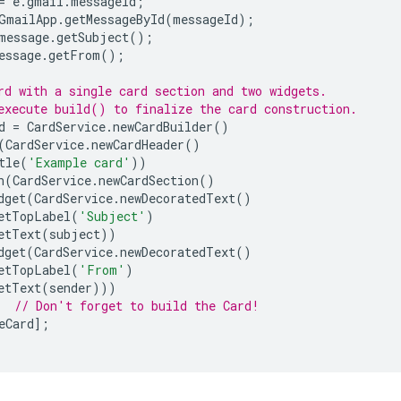
=
e
.
gmail
.
messageId
;
GmailApp
.
getMessageById
(
messageId
);
message
.
getSubject
();
essage
.
getFrom
();
rd with a single card section and two widgets.
execute build() to finalize the card construction.
d
=
CardService
.
newCardBuilder
()
(
CardService
.
newCardHeader
()
tle
(
'Example card'
))
n
(
CardService
.
newCardSection
()
dget
(
CardService
.
newDecoratedText
()
etTopLabel
(
'Subject'
)
etText
(
subject
))
dget
(
CardService
.
newDecoratedText
()
etTopLabel
(
'From'
)
etText
(
sender
)))
// Don't forget to build the Card!
eCard
];