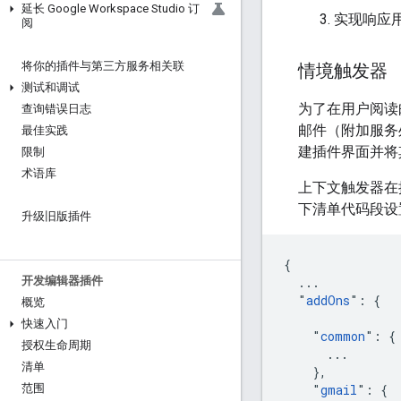
延长 Google Workspace Studio 订
实现响应
阅
将你的插件与第三方服务相关联
情境触发器
测试和调试
为了在用户阅读
查询错误日志
邮件（附加服务
最佳实践
建插件界面并将其
限制
术语库
上下文触发器在
下清单代码段设
升级旧版插件
{

  ...

开发编辑器插件
  "
addOns
": {

概览
快速入门
    "
common
": {

授权生命周期
      ...

清单
    },

    "
gmail
": {

范围