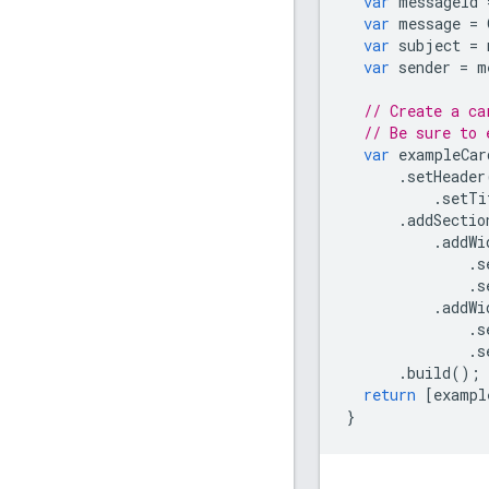
var
messageId
var
message
=
var
subject
=
var
sender
=
m
// Create a ca
// Be sure to 
var
exampleCar
.
setHeader
.
setTi
.
addSectio
.
addWi
.
s
.
s
.
addWi
.
s
.
s
.
build
();
return
[
exampl
}