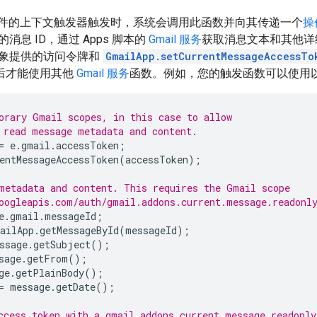
l 邮件的上下文触发器触发时，系统会调用此函数并向其传递一个
操
消息 ID，通过 Apps 脚本的
Gmail 服务
获取消息文本和其他详
象提供的访问令牌和
GmailApp.setCurrentMessageAccessTo
后才能使用其他
Gmail 服务
函数。例如，您的触发函数可以使用
orary Gmail scopes, in this case to allow
 read message metadata and content.
=
e
.
gmail
.
accessToken
;
entMessageAccessToken
(
accessToken
);
metadata and content. This requires the Gmail scope
oogleapis.com/auth/gmail.addons.current.message.readonl
e
.
gmail
.
messageId
;
ailApp
.
getMessageById
(
messageId
);
ssage
.
getSubject
();
sage
.
getFrom
();
ge
.
getPlainBody
();
=
message
.
getDate
();
ccess token with a gmail.addons.current.message.readonly