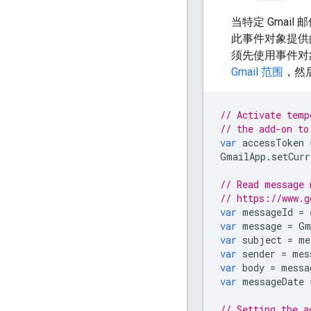
当特定 Gmai
此事件对象提供的
须先使用事件对
Gmail 范围
，然
// Activate temp
// the add-on to
var
accessToken
GmailApp
.
setCurr
// Read message 
// https://www.g
var
messageId
=
var
message
=
Gm
var
subject
=
me
var
sender
=
mes
var
body
=
messa
var
messageDate
// Setting the a