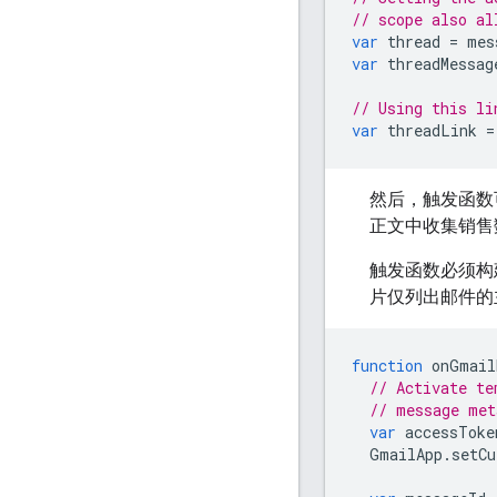
// scope also al
var
thread
=
mes
var
threadMessag
// Using this li
var
threadLink
=
然后，触发函数
正文中收集销售
触发函数必须构
片仅列出邮件的
function
onGmail
// Activate te
// message met
var
accessToke
GmailApp
.
setCu