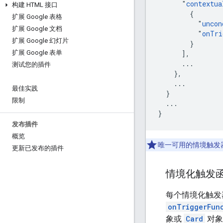
      "
contextua
构建 HTML 接口
        {

扩展 Google 表格
          "
uncon
扩展 Google 文档
          "
onTri
扩展 Google 幻灯片
        }

      ],

扩展 Google 表单
      ...

测试您的插件
    },

    ...

最佳实践
  }

限制
  ...

}
发布插件
概览
唯一可用的情境触发
更新已发布的插件
情境化触发
每个情境化触发
onTriggerFun
象或
Card
对象