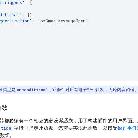
lTriggers
": [

ditional
": {},

ggerFunction
": "onGmailMessageOpen"

器类型是
unconditional
，它会针对所有电子邮件触发，无论内容如何
函数
器都必须有一个相应的
触发器函数
，用于构建插件的用户界面。
ction
字段中指定此函数。您需要实现此函数，以接受
操作事件
数组。