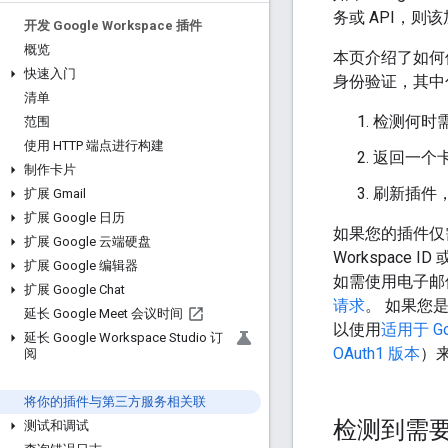
务或 API，
开发 Google Workspace 插件
概览
本页介绍了如何使
快速入门
身份验证，其中
清单
检测何时
范围
使用 HTTP 端点进行构建
返回一个
制作卡片
刷新插件
扩展 Gmail
扩展 Google 日历
如果您的插件仅需
扩展 Google 云端硬盘
Workspace
扩展 Google 编辑器
如需使用电子邮
扩展 Google Chat
请求
。 如果您是
延长 Google Meet 会议时间
以使用
适用于 Go
延长 Google Workspace Studio 订
OAuth1 版本
）
阅
将你的插件与第三方服务相关联
检测到需
测试和调试