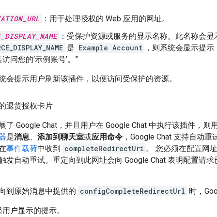
ZATION_URL
：用于处理授权的 Web 应用的网址。
E_DISPLAY_NAME
：受保护资源或服务的显示名称。此名称会显
RCE_DISPLAY_NAME
是
Example Account
，则系统会显示提示
访问您的‘示例账号’。”
统会提示用户刷新该插件，以便访问受保护的资源。
t 中的退货授权卡片
 Google Chat，并且用户在 Google Chat 中执行该插
器
是
消息
、
添加到聊天室
或
应用命令
，Google Chat 支持
在
事件载荷
中收到
completeRedirectUri
。 您必须在配置网
自动重试。重定向到此网址会向 Google Chat 表明配置请求已完成
向到原始消息中提供的
configCompleteRedirectUrl
时，Goo
起用户显示的提示。