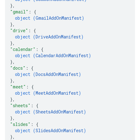
}
,
"gmail"
: 
{
object (
GmailAddOnManifest
)
}
,
"drive"
: 
{
object (
DriveAddOnManifest
)
}
,
"calendar"
: 
{
object (
CalendarAddOnManifest
)
}
,
"docs"
: 
{
object (
DocsAddOnManifest
)
}
,
"meet"
: 
{
object (
MeetAddOnManifest
)
}
,
"sheets"
: 
{
object (
SheetsAddOnManifest
)
}
,
"slides"
: 
{
object (
SlidesAddOnManifest
)
}
,