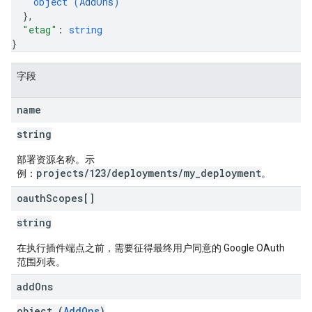
object (
AddOns
)
}
,
"etag"
: 
string
}
字段
name
string
部署资源名称。示
projects/123/deployments/my_deployment
例：
。
oauth
Scopes[]
string
在执行插件端点之前，需要征得最终用户同意的 Google OAuth
范围列表。
add
Ons
object (
AddOns
)