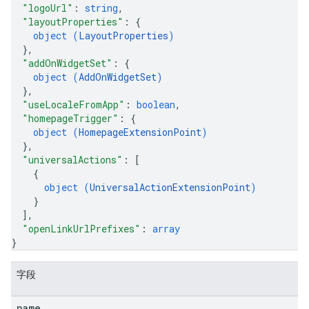
"logoUrl"
: 
string
,
"layoutProperties"
: 
{
object (
LayoutProperties
)
}
,
"addOnWidgetSet"
: 
{
object (
AddOnWidgetSet
)
}
,
"useLocaleFromApp"
: 
boolean
,
"homepageTrigger"
: 
{
object (
HomepageExtensionPoint
)
}
,
"universalActions"
: 
[
{
object (
UniversalActionExtensionPoint
)
}
]
,
"openLinkUrlPrefixes"
: 
array
}
字段
name