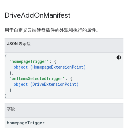
Drive
Add
On
Manifest
用于自定义云端硬盘插件的外观和执行的属性。
JSON 表示法
{
"homepageTrigger"
: 
{
object (
HomepageExtensionPoint
)
}
,
"onItemsSelectedTrigger"
: 
{
object (
DriveExtensionPoint
)
}
}
字段
homepage
Trigger