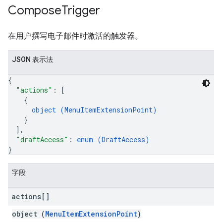
Compose
Trigger
在用户撰写电子邮件时激活的触发器。
JSON 表示法
{
"actions"
: 
[
{
object (
MenuItemExtensionPoint
)
}
]
,
"draftAccess"
: 
enum (
DraftAccess
)
}
字段
actions[]
object (
MenuItemExtensionPoint
)