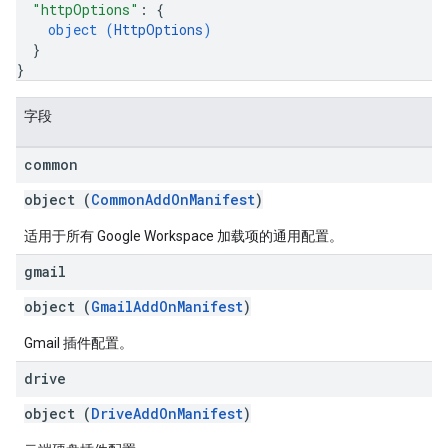
"httpOptions"
: 
{
object (
HttpOptions
)
}
}
字段
common
object (
CommonAddOnManifest
)
适用于所有 Google Workspace 加载项的通用配置。
gmail
object (
GmailAddOnManifest
)
Gmail 插件配置。
drive
object (
DriveAddOnManifest
)