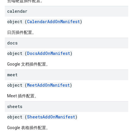
云端硬盘插件配置。
calendar
object (
CalendarAddOnManifest
)
日历插件配置。
docs
object (
DocsAddOnManifest
)
Google 文档插件配置。
meet
object (
MeetAddOnManifest
)
Meet 插件配置。
sheets
object (
SheetsAddOnManifest
)
Google 表格插件配置。