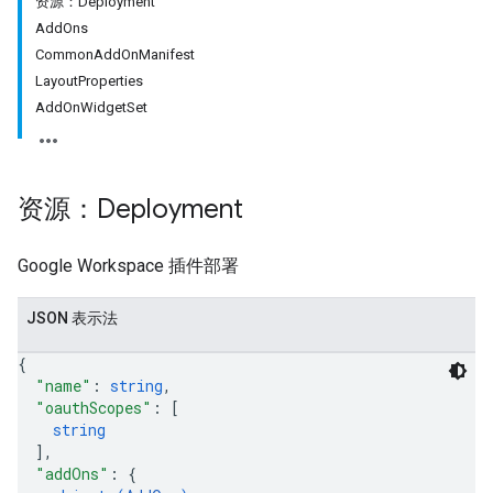
资源：Deployment
AddOns
CommonAddOnManifest
LayoutProperties
AddOnWidgetSet
资源：Deployment
Google Workspace 插件部署
JSON 表示法
{
"name"
: 
string
,
"oauthScopes"
: 
[
string
]
,
"addOns"
: 
{