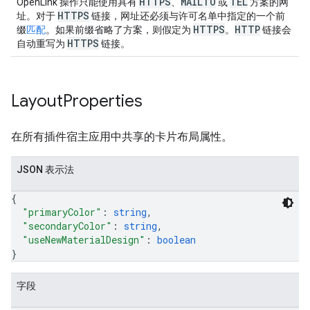
HTTPS
MAILTO
TEL
OpenLink 操作只能使用具有
、
或
方案的网
HTTPS
址。对于
链接，网址还必须与许可名单中指定的一个前
HTTPS
HTTP
缀
匹配
。如果前缀省略了方案，则假定为
。
链接会
HTTPS
自动重写为
链接。
Layout
Properties
在所有插件宿主应用中共享的卡片布局属性。
JSON 表示法
{
"primaryColor"
: 
string
,
"secondaryColor"
: 
string
,
"useNewMaterialDesign"
: 
boolean
}
字段