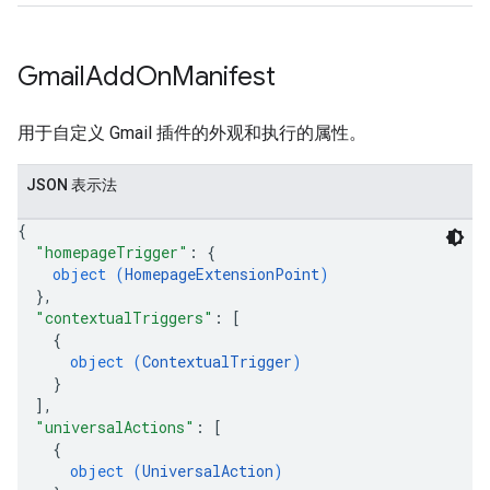
Gmail
Add
On
Manifest
用于自定义 Gmail 插件的外观和执行的属性。
JSON 表示法
{
"homepageTrigger"
: 
{
object (
HomepageExtensionPoint
)
}
,
"contextualTriggers"
: 
[
{
object (
ContextualTrigger
)
}
]
,
"universalActions"
: 
[
{
object (
UniversalAction
)