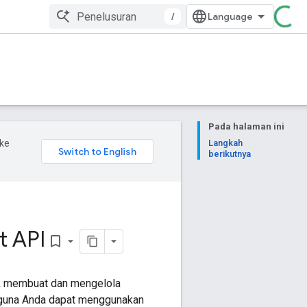
/
Pada halaman ini
ke
Langkah
berikutnya
t API
bookmark_border
uk membuat dan mengelola
gguna Anda dapat menggunakan