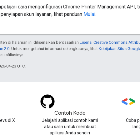
elajari cara mengonfigurasi Chrome Printer Management API, 
penyiapan akun layanan, lihat panduan
Mulai
.
onten di halaman ini dilisensikan berdasarkan
Lisensi Creative Commons Attribu
e 2.0
. Untuk mengetahui informasi selengkapnya, lihat
Kebijakan Situs Googl
au afiliasinya.
026-04-23 UTC.
)
Contoh Kode
evs di X
Jelajahi aplikasi contoh kami
Coba p
atau salin untuk membuat
lan
aplikasi Anda sendiri