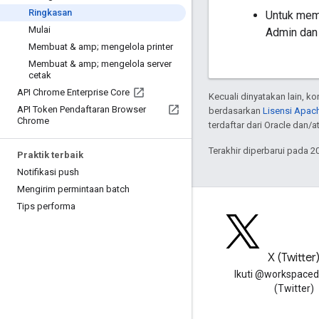
Ringkasan
Untuk memp
Mulai
Admin dan 
Membuat & amp; mengelola printer
Membuat & amp; mengelola server
cetak
API Chrome Enterprise Core
Kecuali dinyatakan lain, k
API Token Pendaftaran Browser
berdasarkan
Lisensi Apach
Chrome
terdaftar dari Oracle dan/at
Terakhir diperbarui pada 2
Praktik terbaik
Notifikasi push
Mengirim permintaan batch
Tips performa
Blog
X (Twitter
Baca blog Developer Google
Ikuti @workspaced
Workspace
(Twitter)