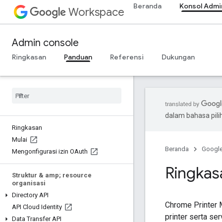
Beranda
Konsol Admi
Workspace
Admin console
Ringkasan
Panduan
Referensi
Dukungan
dalam bahasa pil
Ringkasan
Mulai
Beranda
Googl
Mengonfigurasi izin OAuth
Ringkas
Struktur & amp; resource
organisasi
Directory API
Chrome Printer 
API Cloud Identity
printer serta s
Data Transfer API