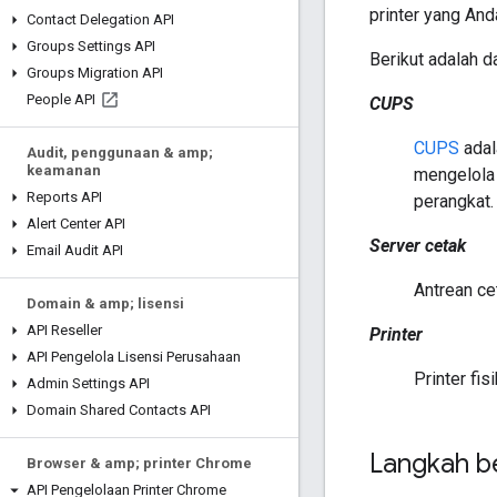
printer yang An
Contact Delegation API
Groups Settings API
Berikut adalah 
Groups Migration API
People API
CUPS
CUPS
adal
Audit
,
penggunaan & amp;
keamanan
mengelola 
Reports API
perangkat.
Alert Center API
Server cetak
Email Audit API
Antrean cet
Domain & amp; lisensi
API Reseller
Printer
API Pengelola Lisensi Perusahaan
Printer fis
Admin Settings API
Domain Shared Contacts API
Langkah b
Browser & amp; printer Chrome
API Pengelolaan Printer Chrome