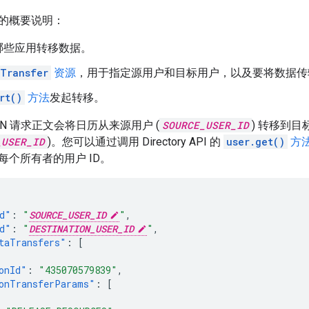
的概要说明：
哪些应用转移数据。
Transfer
资源
，用于指定源用户和目标用户，以及要将数据传
rt()
方法
发起转移。
ON 请求正文会将日历从来源用户 (
SOURCE_USER_ID
) 转移到目
_USER_ID
)。您可以通过调用 Directory API 的
user.get()
方
每个所有者的用户 ID。
d"
:
"
SOURCE_USER_ID
"
,
d"
:
"
DESTINATION_USER_ID
"
,
taTransfers"
:
[
onId"
:
"435070579839"
,
onTransferParams"
:
[