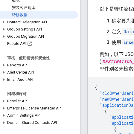
概览
安装客户端库
以下是转移流程
转移数据
确定要为
Contact Delegation API
Groups Settings API
定义
Data
Groups Migration API
使用
inse
People API
例如，以下 JS
审核、使用情况和安全性
(
DESTINATION
Reports API
邮件别名来检索
Alert Center API
Email Audit API
{
"oldOwnerUserI
网域和许可
"newOwnerUserI
Reseller API
"applicationDa
Enterprise License Manager API
{
Admin Settings API
"applicati
"applicati
Domain Shared Contacts API
{