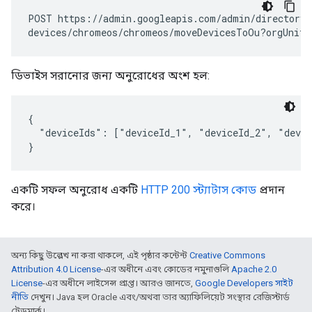
POST
https://admin.googleapis.com/admin/directory/
devices/chromeos/chromeos/moveDevicesToOu?orgUnitP
ডিভাইস সরানোর জন্য অনুরোধের অংশ হল:
{

  "deviceIds": ["deviceId_1", "deviceId_2", "devic
একটি সফল অনুরোধ একটি
HTTP 200 স্ট্যাটাস কোড
প্রদান
করে।
অন্য কিছু উল্লেখ না করা থাকলে, এই পৃষ্ঠার কন্টেন্ট
Creative Commons
Attribution 4.0 License
-এর অধীনে এবং কোডের নমুনাগুলি
Apache 2.0
License
-এর অধীনে লাইসেন্স প্রাপ্ত। আরও জানতে,
Google Developers সাইট
নীতি
দেখুন। Java হল Oracle এবং/অথবা তার অ্যাফিলিয়েট সংস্থার রেজিস্টার্ড
ট্রেডমার্ক।