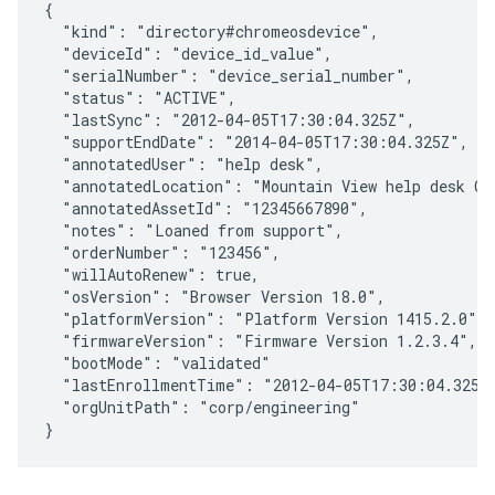
{

  "kind": "directory#chromeosdevice",

  "deviceId": "
device_id_value
",

  "serialNumber": "
device_serial_number
",

  "status": "ACTIVE",

  "lastSync": "2012-04-05T17:30:04.325Z",

  "supportEndDate": "2014-04-05T17:30:04.325Z",

  "annotatedUser": "help desk",

  "annotatedLocation": "Mountain View help desk Chr
  "annotatedAssetId": "12345667890",

  "notes": "Loaned from support",

  "orderNumber": "123456",

  "willAutoRenew": true,

  "osVersion": "Browser Version 18.0",

  "platformVersion": "Platform Version 1415.2.0",

  "firmwareVersion": "Firmware Version 1.2.3.4",

  "bootMode": "validated"

  "lastEnrollmentTime": "2012-04-05T17:30:04.325Z"
  "orgUnitPath": "corp/engineering"
