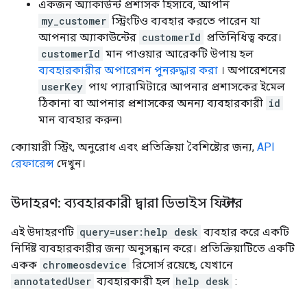
একজন অ্যাকাউন্ট প্রশাসক হিসাবে, আপনি
my_customer
স্ট্রিংটিও ব্যবহার করতে পারেন যা
আপনার অ্যাকাউন্টের
customerId
প্রতিনিধিত্ব করে।
customerId
মান পাওয়ার আরেকটি উপায় হল
ব্যবহারকারীর অপারেশন পুনরুদ্ধার করা
। অপারেশনের
userKey
পাথ প্যারামিটারে আপনার প্রশাসকের ইমেল
ঠিকানা বা আপনার প্রশাসকের অনন্য ব্যবহারকারী
id
মান ব্যবহার করুন৷
ক্যোয়ারী স্ট্রিং, অনুরোধ এবং প্রতিক্রিয়া বৈশিষ্ট্যের জন্য,
API
রেফারেন্স
দেখুন।
উদাহরণ: ব্যবহারকারী দ্বারা ডিভাইস ফিল্টার
এই উদাহরণটি
query=user:help desk
ব্যবহার করে একটি
নির্দিষ্ট ব্যবহারকারীর জন্য অনুসন্ধান করে। প্রতিক্রিয়াটিতে একটি
একক
chromeosdevice
রিসোর্স রয়েছে, যেখানে
annotatedUser
ব্যবহারকারী হল
help desk
: