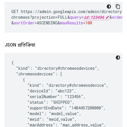
GET
https://admin.googleapis.com/admin/directory/v
chromeos?projection
=
FULL
&
query
=
id:123456
&
orderB
&
sortOrder
=
ASCENDING
&
maxResults
=
100
JSON প্রতিক্রিয়া
{

  "kind": "directory#chromeosdevices",

  "chromeosdevices": [

     {

       "kind": "directory#chromeosdevice",

       "deviceId": "
abc123
",

       "serialNumber": "
123456
",

       "status": "SHIPPED",

       "supportEndDate": "1404457200000",

       "model": "
model_value
",

       "meid": "
meid_value
",

       "macAddress": "
mac_address_value
",
