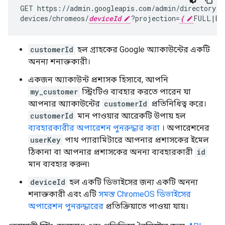
GET
https://admin.googleapis.com/admin/directory/v
devices/chromeos/
deviceId
?projection
=
{
FULL
|
BA
customerId
হল গ্রাহকের Google অ্যাকাউন্টের একটি
অনন্য শনাক্তকারী।
একজন অ্যাকাউন্ট প্রশাসক হিসাবে, আপনি
my_customer
স্ট্রিংটিও ব্যবহার করতে পারেন যা
আপনার অ্যাকাউন্টের
customerId
প্রতিনিধিত্ব করে।
customerId
মান পাওয়ার আরেকটি উপায় হল
ব্যবহারকারীর অপারেশন পুনরুদ্ধার করা
। অপারেশনের
userKey
পাথ প্যারামিটারে আপনার প্রশাসকের ইমেল
ঠিকানা বা আপনার প্রশাসকের অনন্য ব্যবহারকারী
id
মান ব্যবহার করুন৷
deviceId
হল একটি ডিভাইসের জন্য একটি অনন্য
শনাক্তকারী এবং এটি
সমস্ত ChromeOS ডিভাইসের
অপারেশন পুনরুদ্ধারের
প্রতিক্রিয়াতে পাওয়া যায়।