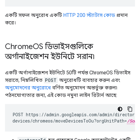
একটি সফল অনুরোধ একটি
HTTP 200 স্ট্যাটাস কোড
প্রদান
করে।
Chrome
OS ডিভাইসগুলিকে
অর্গানাইজেশন ইউনিটে সরান৷
একটি অর্গানাইজেশন ইউনিটে 50টি পর্যন্ত ChromeOS ডিভাইস
সরাতে, নিম্নলিখিত
POST
অনুরোধটি ব্যবহার করুন এবং
অনুমোদনের অনুরোধে
বর্ণিত অনুমোদন অন্তর্ভুক্ত করুন৷
পঠনযোগ্যতার জন্য, এই কোড নমুনা লাইন রিটার্ন আছে:
POST
https://admin.googleapis.com/admin/directory/
devices/chromeos/moveDevicesToOu?orgUnitPath
=
/Some