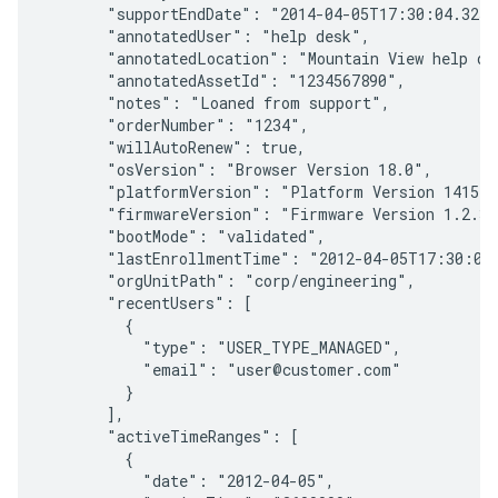
       "supportEndDate": "2014-04-05T17:30:04.325Z"
       "annotatedUser": "help desk",

       "annotatedLocation": "Mountain View help des
       "annotatedAssetId": "1234567890",

       "notes": "Loaned from support",

       "orderNumber": "1234",

       "willAutoRenew": true,

       "osVersion": "Browser Version 18.0",

       "platformVersion": "Platform Version 1415.2.
       "firmwareVersion": "Firmware Version 1.2.3.4
       "bootMode": "validated",

       "lastEnrollmentTime": "2012-04-05T17:30:04.
       "orgUnitPath": "corp/engineering",

       "recentUsers": [

         {

           "type": "USER_TYPE_MANAGED",

           "email": "user@customer.com"

         }

       ],

       "activeTimeRanges": [

         {

           "date": "2012-04-05",
