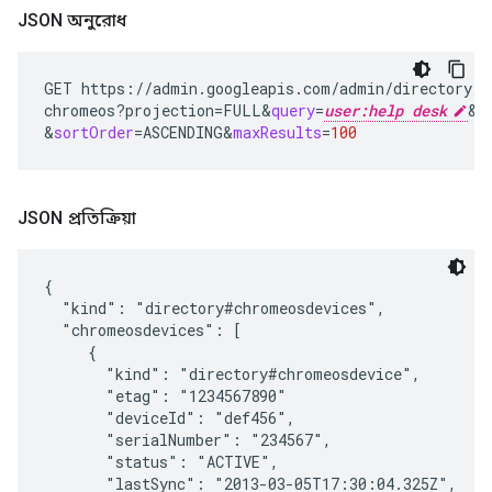
JSON অনুরোধ
GET
https://admin.googleapis.com/admin/directory/v
chromeos?projection
=
FULL
&
query
=
user:help desk
&
o
&
sortOrder
=
ASCENDING
&
maxResults
=
100
JSON প্রতিক্রিয়া
{

  "kind": "directory#chromeosdevices",

  "chromeosdevices": [

     {

       "kind": "directory#chromeosdevice",

       "etag": "1234567890"

       "deviceId": "
def456
",

       "serialNumber": "
234567
",

       "status": "ACTIVE",

       "lastSync": "2013-03-05T17:30:04.325Z",
