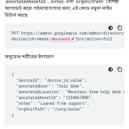
annotatedAssetId
,
notes
এবং
orgUnitPath
বৈশিষ্ট্য
আপডেট করে৷ পঠনযোগ্যতার জন্য, এই কোড নমুনা লাইন
রিটার্ন আছে:
PUT
https://admin.googleapis.com/admin/directory/v
devices/chromeos/
deviceId
?projection
=
full
অনুরোধ শরীরের উদাহরণ:
{

  "deviceId": "
device_id_value
",

  "annotatedUser": "help desk",

  "annotatedLocation": "Mountain View help desk Chr
  "annotatedAssetId": "1234567890",

  "notes": "Loaned from support",

  "orgUnitPath": "/corp/sales"

}