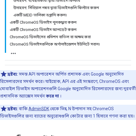
উদাহরণ: ব্যবহারকারী দ্বারা ডিভাইস ফিল্টার
উদাহরণ: সিরিয়াল নম্বর দ্বারা ডিভাইসগুলি ফিল্টার করুন
একটি MEID তালিকা রপ্তানি করুন৷
একটি ChromeOS ডিভাইস পুনরুদ্ধার করুন
একটি ChromeOS ডিভাইস আপডেট করুন
ChromeOS ডিভাইসের প্রভিশন বাতিল বা অক্ষম করা
ChromeOS ডিভাইসগুলিকে অর্গানাইজেশন ইউনিটে সরান৷
দ্রষ্টব্য:
সমস্ত API অপারেশন অর্পিত প্রশাসক এবং Google অনুমোদিত
রিসেলারদের সমর্থন করে। যাইহোক, API এর এই সংস্করণে, ChromeOS এবং
মোবাইল ডিভাইস অপারেশনগুলি Google অনুমোদিত রিসেলারদের জন্য দূরবর্তী
প্রশাসনিক অ্যাক্সেস সমর্থন
করে না
।
দ্রষ্টব্য:
বাকি
AdminSDK
থেকে ভিন্ন, N উপাদান সহ ChromeOS
ডিভাইসগুলির জন্য ব্যাচের অনুরোধগুলি কোটার জন্য 1 হিসাবে গণনা করা হয়।