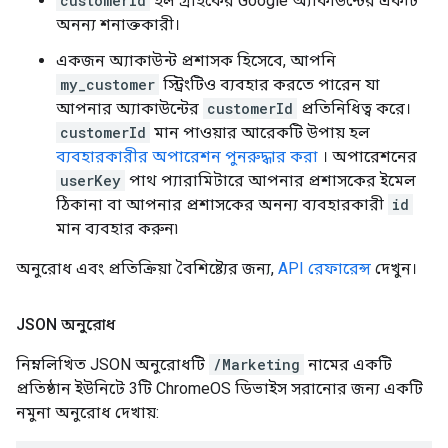
customerId
হল গ্রাহকের Google অ্যাকাউন্টের একটি
অনন্য শনাক্তকারী।
একজন অ্যাকাউন্ট প্রশাসক হিসেবে, আপনি
my_customer
স্ট্রিংটিও ব্যবহার করতে পারেন যা
আপনার অ্যাকাউন্টের
customerId
প্রতিনিধিত্ব করে।
customerId
মান পাওয়ার আরেকটি উপায় হল
ব্যবহারকারীর অপারেশন পুনরুদ্ধার করা
। অপারেশনের
userKey
পাথ প্যারামিটারে আপনার প্রশাসকের ইমেল
ঠিকানা বা আপনার প্রশাসকের অনন্য ব্যবহারকারী
id
মান ব্যবহার করুন৷
অনুরোধ এবং প্রতিক্রিয়া বৈশিষ্ট্যের জন্য,
API রেফারেন্স
দেখুন।
JSON অনুরোধ
নিম্নলিখিত JSON অনুরোধটি
/Marketing
নামের একটি
প্রতিষ্ঠান ইউনিটে 3টি ChromeOS ডিভাইস সরানোর জন্য একটি
নমুনা অনুরোধ দেখায়: