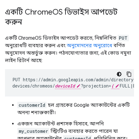
একটি Chrome
OS ডিভাইস আপডেট
করুন
একটি ChromeOS ডিভাইস আপডেট করতে, নিম্নলিখিত
PUT
অনুরোধটি ব্যবহার করুন এবং
অনুমোদনের অনুরোধে
বর্ণিত
অনুমোদন অন্তর্ভুক্ত করুন। পঠনযোগ্যতার জন্য, এই কোড নমুনা
লাইন রিটার্ন আছে:
PUT
https://admin.googleapis.com/admin/directory/v
devices/chromeos/
deviceId
?projection
=
{
FULL
|
BA
customerId
হল গ্রাহকের Google অ্যাকাউন্টের একটি
অনন্য শনাক্তকারী।
একজন অ্যাকাউন্ট প্রশাসক হিসাবে, আপনি
my_customer
স্ট্রিংটিও ব্যবহার করতে পারেন যা
আপনার অ্যাকাউন্টের
customerId
প্রতিনিধিত্ব করে।