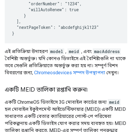
       "orderNumber": "1234",

       "willAutoRenew": true

     }

  ],

  "nextPageToken": "
abcdefghijkl123
"

এই প্রতিক্রিয়া উদাহরণ
model
,
meid
, এবং
macAddress
বৈশিষ্ট্য অন্তর্ভুক্ত। যদি কোনও ডিভাইসে এই বৈশিষ্ট্যগুলি না থাকে
তবে সেগুলি প্রতিক্রিয়াতে অন্তর্ভুক্ত করা হয় না। সম্পূর্ণ বিশদ
বিবরণের জন্য,
Chromeosdevices সম্পদ উপস্থাপনা
দেখুন।
একটি MEID তালিকা রপ্তানি করুন৷
একটি ChromeOS ডিভাইসে 3G মোবাইল কার্ডের জন্য
meid
হল মোবাইল ইকুইপমেন্ট আইডেন্টিফায়ার (MEID)৷ একটি MEID
সাধারণত একটি বেতার ক্যারিয়ারের পোস্ট-পে পরিষেবা
পরিকল্পনায় একটি ডিভাইস যোগ করার সময় ব্যবহৃত হয়। MEID
তালিকা রপ্তানি করতে, MEID-এর সম্পূর্ণ তালিকা পুনরুদ্ধার