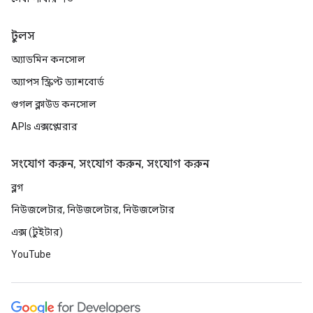
টুলস
অ্যাডমিন কনসোল
অ্যাপস স্ক্রিপ্ট ড্যাশবোর্ড
গুগল ক্লাউড কনসোল
APIs এক্সপ্লোরার
সংযোগ করুন, সংযোগ করুন, সংযোগ করুন
ব্লগ
নিউজলেটার, নিউজলেটার, নিউজলেটার
এক্স (টুইটার)
YouTube