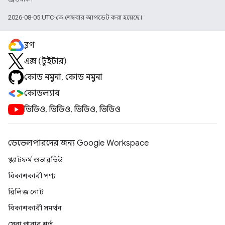
2026-08-05 UTC-তে শেষবার আপডেট করা হয়েছে।
ব্লগ
এক্স (টুইটার)
কোড নমুনা, কোড নমুনা
কোডল্যাব
ভিডিও, ভিডিও, ভিডিও, ভিডিও
ডেভেলপারদের জন্য Google Workspace
প্ল্যাটফর্ম ওভারভিউ
বিকাশকারী পণ্য
রিলিজ নোট
বিকাশকারী সমর্থন
সেবা পাবার শর্ত