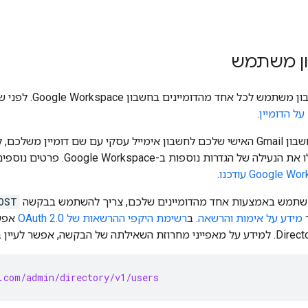
ון משתמש
אפשר להוסיף חשבון מש
על הדומיין
.
אם שדרגתם את חשבון Gmail האישי שלכם לחשבון אימייל עסקי עם שם דומיי
דרות נוספות ב-Google Workspace. פרטים נוספים זמינים במאמר
.
 משתמש באמצעות אחד מהדומיינים שלכם, צריך להשתמש בבקשה
OST
מידע על אימות והרשאה
. ב
רשימת היקפי ההרשאות של OAuth 2.0
אפשר
.com/admin/directory/v1/users