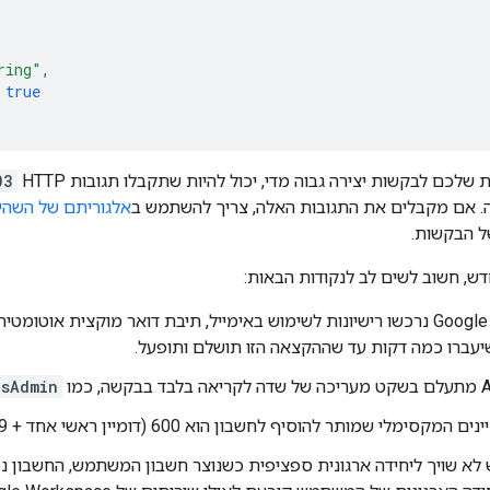
ring"
,
true
לכם לבקשות יצירה גבוה מדי, יכול להיות שתקבלו תגובות HTTP
03
אם מקבלים את התגובות האלה, צריך להשתמש ב
אלגוריתם של השהיה 
של הבקשות.
דש, חשוב לשים לב לנקודות הבאות:
אם בחשבון Google נרכשו רישיונות לשימוש באימייל, תיבת דואר מוקצית א
שיעברו כמה דקות עד שההקצאה הזו תושלם ותופעל.
isAdmin
מלי שמותר להוסיף לחשבון הוא 600 (דומיין ראשי אחד + 599 דומיינים נוספים).
א שויך ליחידה ארגונית ספציפית כשנוצר חשבון המשתמש, החשבון נמ