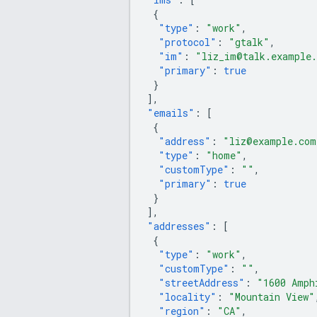
{
"type"
:
"work"
,
"protocol"
:
"gtalk"
,
"im"
:
"liz_im@talk.example
"primary"
:
true
}
],
"emails"
:
[
{
"address"
:
"liz@example.com
"type"
:
"home"
,
"customType"
:
""
,
"primary"
:
true
}
],
"addresses"
:
[
{
"type"
:
"work"
,
"customType"
:
""
,
"streetAddress"
:
"1600 Amph
"locality"
:
"Mountain View"
"region"
:
"CA"
,