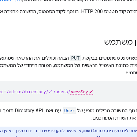
תגובה מוצלחת מחזירה קוד סטטוס HTTP 200. בנוסף לקוד הסטטו
ון משתמש
ן משתמש, משתמשים בבקשת
PUT
הבאה וכוללים את ההרשאה שמתוא
היות כתובת האימייל הראשית של המשתמש, המזהה הייחודי של המשתמ
תמש.
com/admin/directory/v1/users/
userKey
 גוף התשובה מכילים מופע של
User
. עם זאת, Directory API תומך ב
את השדות המעודכנים.
מכילים מערכים, כמו
emails
, אי אפשר לתקן פריטים בודדים במערך באופן 