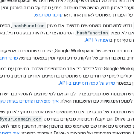
ר לארגון חדש, הגישה שלו משתנה. מידע נוסף על מבנה הארגון זמין 
 על העברת משתמש לארגון אחר, ראו
עדכון משתמש
.
נדרש לחשבונות משתמשים חדשים. אם מצוין
hashFunction
, הסיס
hashFunction
הפניה ל-API
.
יב בחשבון החיוב של הלקוח. מידע נוסף זמין במאמר בנושא
פרטי חיוב ש
חשבון Google Workspace יכול לכלול כל אחד מהדומיינים שלכם. בחשבון
ד יכולים לשתף שירותים עם משתמשים בדומיינים אחרים בחשבון. מיד
ין במאמר
מידע על כמה דומיינים ב-API
.
למנוע התנגשויות עם החשבונות האלה.
איך מוצאים ופותרים בעיות ש
מבקרים בפורמט
@your_domain.com
ון.
איך משתפ