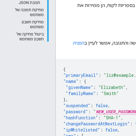
תגובת JSON
ספריות לקוח, הן ממירות את
מחיקת תמונה של
משתמש
מחיקת חשבון
משתמש
ביטול מחיקה של
חשבון משתמש
הפניה
{
"primaryEmail"
:
"liz@example
"name"
:
{
"givenName"
:
"Elizabeth"
,
"familyName"
:
"Smith"
},
"suspended"
:
false
,
"password"
:
"
NEW_USER_PASSWOR
"hashFunction"
:
"SHA-1"
,
"changePasswordAtNextLogin"
:
"ipWhitelisted"
:
false
,
"ims"
:
[