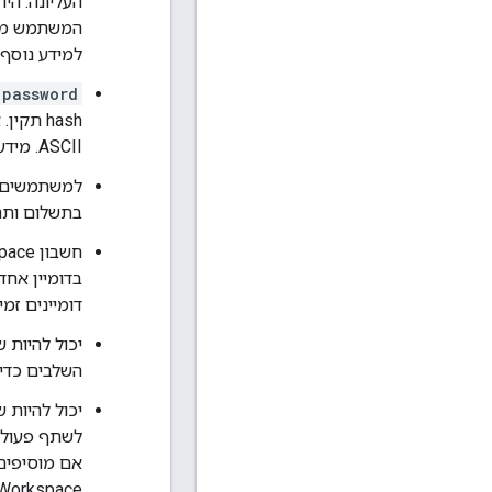
המשתמש מועב
למידע נוסף
password
hash תקין. אם לא מצוין
ASCII. מידע נוסף זמין ב
בתשלום ותחו
בדומיין אח
דומיינים זמ
השלבים כדי 
לשתף פעולה ב-Drive, הם יקבלו חשבונות 
Workspace. ההרשאות הנוכחיות של הקבצים ב-Drive נשמרות בחשב