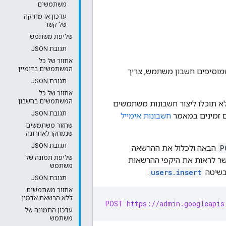
משתמשים
עדכון או מחיקה
של קשר
שליפת משתמש
תגובת JSON
אחזור של כל
המשתמשים בדומיין
תמש לכל אחד מהדומיינים בחשבון Google Workspace. לפני שמוסיפים חשבון משתמש, צריך
תגובת JSON
אחזור של כל
המשתמשים בחשבון
ן משלכם, לא תוכלו ליצור חשבונות משתמשים
תגובת JSON
חשבונות אימייל
שחזור משתמשים
שנמחקו לאחרונה
תגובת JSON
P
הבאה ולכלול את ההרשאה
שליפת תמונה של
 לראות את היקפי ההרשאות
משתמש
.
users.insert
תגובת JSON
אחזור משתמשים
ללא הרשאת אדמין
POST https://admin.googleapis
עדכון התמונה של
משתמש