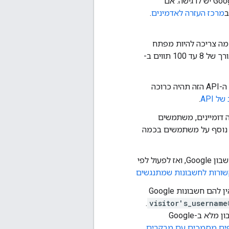
העליונה. היחידה הארגונית של המשתמש קובעת לאילו שירותים של Google Workspace יש לו גישה. אם
ב
מרכז העזרה לאדמינים
.
מה צריכה להיות מפתח
, הסיסמה צריכה להיות בטקסט רגיל, באורך של 8 עד 100 תווים ב-
למשתמשים בתוכנית גמישה של Google Workspace, יצירת משתמשים באמצעות ה-API הזה תהיה כרוכה
ל API
.
 עם כמה דומיינים, משתמשים
ע נוסף על משתמשים בכמה
יכול להיות שיש חשבונות שמתנגשים. צריך לבדוק אם למי שרוצים להוסיף כבר יש חשבון Google, ואז לפעול לפי
קשורות לחשבונות שמתנגשים
יכול להיות שיש חשבונות של מבקרים. אם משתמשים יזמינו אנשים מחוץ לארגון שאין להם חשבונות Google
.
visitor's_username
אם מוסיפים משתמש עם אותו שם משתמש כמו בחשבון אורח, החשבון מומר לחשבון מלא ב-Google
ים מסמכים עם מבקרים