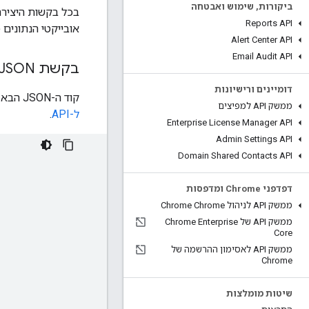
ביקורות
,
שימוש ואבטחה
בכל בקשות היצירה
Reports API
אובייקטי הנתונים מ
Alert Center API
Email Audit API
בקשת JSON
דומיינים ורישיונות
קוד ה-JSON הבא מציג בקשה לדוגמה ליצירת משתמש. לרשימה המלאה של מאפייני הבקשה והתגובה, אפשר לעיין ב
ממשק API למפיצים
ל-API
.
Enterprise License Manager API
Admin Settings API
Domain Shared Contacts API
דפדפני Chrome ומדפסות
ממשק API לניהול Chrome Chrome
ממשק API של Chrome Enterprise
Core
ממשק API לאסימון ההרשמה של
Chrome
שיטות מומלצות