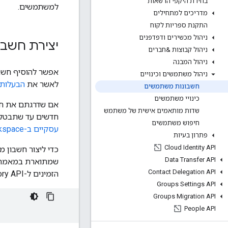
בחירת היקפי הרשאות
למשתמשים.
מדריכים למתחילים
התקנת ספריות לקוח
ניהול מכשירים ודפדפנים
יצירת חשב
ניהול קבוצות &חברים
ניהול המבנה
ניהול משתמשים וכינויים
לאשר את
הבעלות 
חשבונות משתמשים
כינויי משתמשים
שדות מותאמים אישית של משתמש
חדשים עד שתבטלו את הנעילה של הג
חיפוש משתמשים
עסקיים ב-Google Workspace עודכנו
פתרון בעיות
Cloud Identity API
כדי ליצור חשבון
Data Transfer API
שמתוארת במאמר
Contact Delegation API
הזמינים ל-Directory API. למידע על מאפייני מחרוזת השאילתה של הבקשה, אפשר לעיין בשיטה
Groups Settings API
Groups Migration API
People API