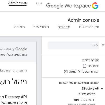
בית
מסוף Admin
Workspace
Admin console
סקירה כללית
מדריכים
חומרי עזר
תמיכה
בתרגומים כאלו עשויו
סקירה כללית
מתחילים
דף הבית
rkspace
הגדרת הסכמה ל-OAuth
ניהול ח
המבנה והמשאבים של הארגון
Directory API
סקירה כללית
‫API
דרישות מוקדמות
או על רשימות של 