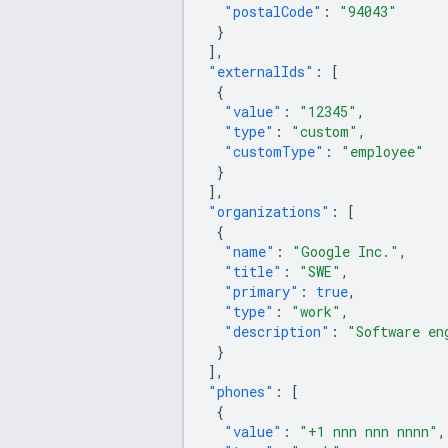
"postalCode"
:
"94043"
}
],
"externalIds"
:
[
{
"value"
:
"12345"
,
"type"
:
"custom"
,
"customType"
:
"employee"
}
],
"organizations"
:
[
{
"name"
:
"Google Inc."
,
"title"
:
"SWE"
,
"primary"
:
true
,
"type"
:
"work"
,
"description"
:
"Software en
}
],
"phones"
:
[
{
"value"
:
"+1 nnn nnn nnnn"
,