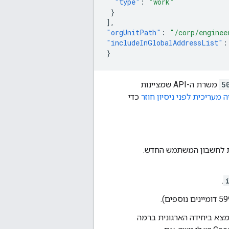
"type"
:
"work"
}
],
"orgUnitPath"
:
"/corp/enginee
"includeInGlobalAddressList"
:
}
5
משרת ה-API שמציינות
מעריכית לפני ניסיון חוזר
כדי
וטומטית לחשבון המשתמש החדש.
.
צא ביחידה הארגונית ברמה