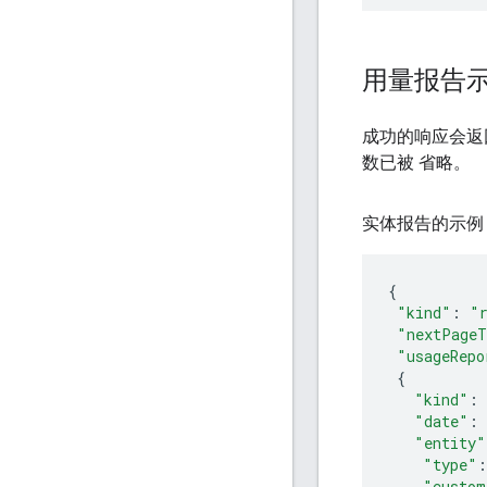
用量报告示例
成功的响应会
数已被 省略。
实体报告的示例 
{
"kind"
:
"
"nextPageT
"usageRepo
{
"kind"
:
"date"
:
"entity"
"type"
:
"custom