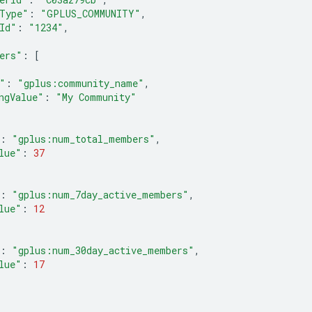
Type"
:
"GPLUS_COMMUNITY"
,
Id"
:
"1234"
,
ers"
:
[
"
:
"gplus:community_name"
,
ngValue"
:
"My Community"
:
"gplus:num_total_members"
,
lue"
:
37
:
"gplus:num_7day_active_members"
,
lue"
:
12
:
"gplus:num_30day_active_members"
,
lue"
:
17