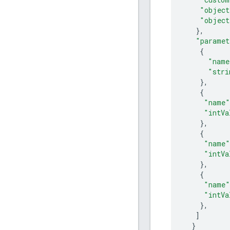
"object
"object
},
"paramet
{
"name
"stri
},
{
"name"
"intVa
},
{
"name"
"intVa
},
{
"name"
"intVa
},
]
}