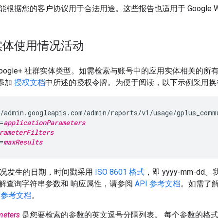
根据您的客户协议用于合法用途。这些报告也适用于 Google Wor
实体使用情况活动
持 Google+ 社群实体类型。如需检索与账号中的应用实体相关
并添加
授权文档
中所述的授权令牌。为便于阅读，以下示例采用换
/admin.googleapis.com/admin/reports/v1/usage/gplus_comm
=
applicationParameters
rameterFilters
=
maxResults
况发生的日期，时间戳采用
ISO 8601 格式
，即 yyyy-mm-d
解查询字符串参数和 响应属性，请参阅
API 参考文档
。如需了
 参考文档
。
meters
是您要检索的参数的英文逗号分隔列表。 每个参数的格