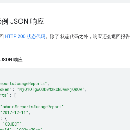
 JSON 响应
返回
HTTP 200 状态代码
。除了 状态代码之外，响应还会返回报
JSON 响应
reports#usageReports"
,
oken"
:
"NjQ1OTgwODk0MzkxNDAwNjQ0OA"
,
rts"
:
[
"admin#reports#usageReport"
,
"2017-12-11"
,
:
{
"OBJECT"
,
erId"
:
"C03az79cb"
,