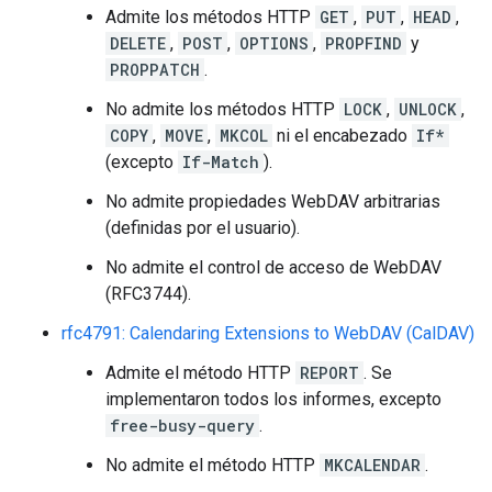
Admite los métodos HTTP
GET
,
PUT
,
HEAD
,
DELETE
,
POST
,
OPTIONS
,
PROPFIND
y
PROPPATCH
.
No admite los métodos HTTP
LOCK
,
UNLOCK
,
COPY
,
MOVE
,
MKCOL
ni el encabezado
If*
(excepto
If-Match
).
No admite propiedades WebDAV arbitrarias
(definidas por el usuario).
No admite el control de acceso de WebDAV
(RFC3744).
rfc4791: Calendaring Extensions to WebDAV (CalDAV)
Admite el método HTTP
REPORT
. Se
implementaron todos los informes, excepto
free-busy-query
.
No admite el método HTTP
MKCALENDAR
.