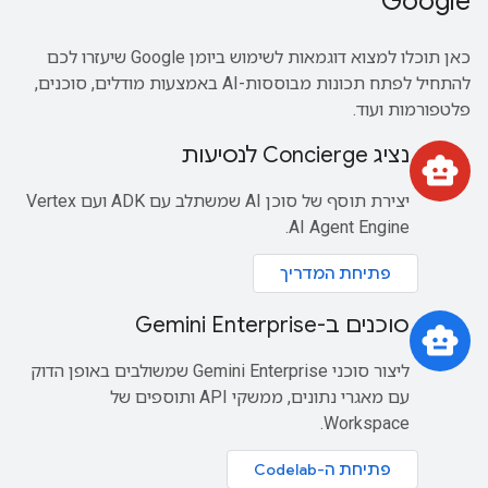
Google
כאן תוכלו למצוא דוגמאות לשימוש ביומן Google שיעזרו לכם
להתחיל לפתח תכונות מבוססות-AI באמצעות מודלים, סוכנים,
פלטפורמות ועוד.
נציג Concierge לנסיעות
smart_toy
יצירת תוסף של סוכן AI שמשתלב עם ADK ועם Vertex
AI Agent Engine.
פתיחת המדריך
סוכנים ב-Gemini Enterprise
smart_toy
ליצור סוכני Gemini Enterprise שמשולבים באופן הדוק
עם מאגרי נתונים, ממשקי API ותוספים של
Workspace.
פתיחת ה-Codelab