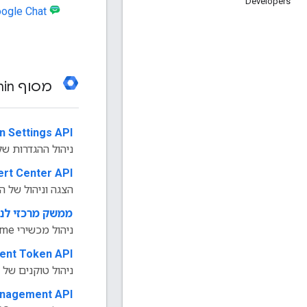
Developers
ogle Chat
מסוף Admin
n Settings API
‫
ניהול ההגדרות של SSO וניתוב אימי
ert Center API
‫
הצגה וניהול של התראות ב-ce
‫
ממשק מרכזי לניהול דפ
ניהול מכשירי Chrome
ent Token API
ניהול טוקנים של הר
anagement API
‫