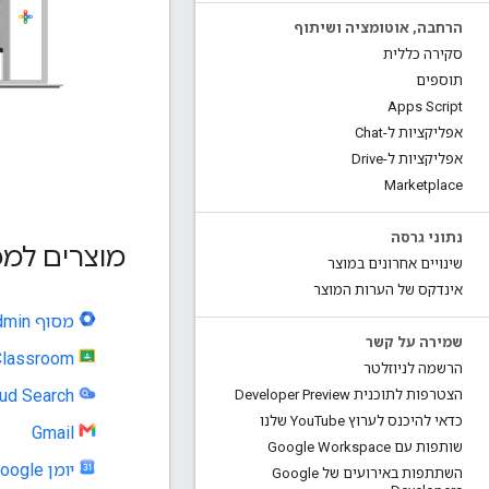
הרחבה
,
אוטומציה ושיתוף
סקירה כללית
תוספים
Apps Script
אפליקציות ל-Chat
אפליקציות ל-Drive
Marketplace
נתוני גרסה
מוצרים למפתחים ב-e
שינויים אחרונים במוצר
אינדקס של הערות המוצר
מסוף Admin
שמירה על קשר
lassroom
הרשמה לניוזלטר
ud Search
הצטרפות לתוכנית Developer Preview
כדאי להיכנס לערוץ You
Tube שלנו
Gmail
שותפות עם Google Workspace
יומן Google
השתתפות באירועים של Google