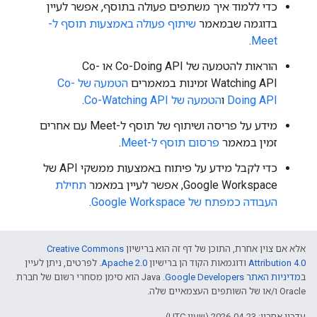
כדי ללמוד איך משתפים פעולה בתוסף, אפשר לעיין
בדוגמה שבמאמר
שיתוף פעולה באמצעות תוסף ל-
.
Meet
הוראות להטמעה של Co-Doing API או Co-
Watching API זמינות במאמרים
הטמעה של Co-
Doing API
ו
הטמעה של Co-Watching API
.
מידע על פריסה ושיתוף של תוסף ל-Meet עם אחרים
זמין במאמר
פרסום תוסף ל-Meet
.
כדי לקבל מידע על פיתוח באמצעות ממשקי API של
Google Workspace, אפשר לעיין במאמר
תחילת
העבודה כמפתח של Google Workspace
.
אלא אם צוין אחרת, התוכן של דף זה הוא ברישיון
Creative Commons
Attribution 4.0
ודוגמאות הקוד הן ברישיון
Apache 2.0
. לפרטים, ניתן לעיין
ב
מדיניות האתר Google Developers‏
.‏ Java הוא סימן מסחרי רשום של חברת
Oracle ו/או של השותפים העצמאיים שלה.
עדכון אחרון: 2026-04-23 (שעון UTC).