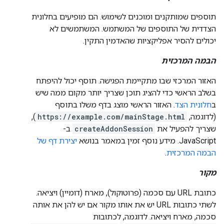
תוספים שמותקנים ומוכנים לשימוש. הם מופיעים בחלונית
הצדדית של התוספים של המשתמש. המשתמשים לא
יכולים להסיר אפליקציות שהאדמין התקין.
הבמה המרכזית
האזור המרכזי שבו מתקיימת הפגישה. תוסף יכול להיפתח
בשלב הראשי כדי להציג תוכן שצריך יותר מקום ממה שיש
ב
חלונית הצד
. האזור הראשי מוצג בדף משלו בתוסף
(לדוגמה,
https://example.com/mainStage.html
),
שצריך להפעיל את
createAddonSession
ב-
JavaScript. מידע נוסף זמין במאמר בנושא
יצירת דף של
הבמה המרכזית
.
מקור
כתובת URL עם סכמה (פרוטוקול), מארח (דומיין) ויציאה.
לשתי כתובות URL יש את אותו מקור אם יש להן את אותה
סכמה, מארח ויציאה. לדוגמה, לכתובות