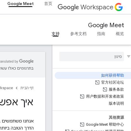
Google Meet
首页
Workspace
Google Meet
支持
参考文档
指南
概览
בתרגומים כאלו עשויו
如何获得帮助
官方社区论坛
דף הבית
rkspace
服务条款
用户数据和开发者政策
איך אפש
版本说明
其他资源
אנחנו משתמשים במ
Google Meet 帮助中心
הדרך הטובה ביותר