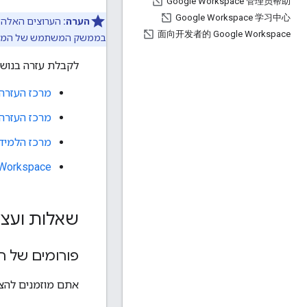
Google Workspace 管理员帮助
Google Workspace 学习中心
הערה:
הערוצים האלה מ
面向开发者的 Google Workspace
בממשק המשתמש של המוצ
לקבלת עזרה בנושא Google Meet, אפשר לעיין במקורות המידע 
מרכז העזרה של  Meet
מרכז העזרה לאדמיני
מרכז הלמידה של kspace
ogle Workspace
שאלות ועצו
פורומים של ה
אתם מוזמנים להצטרף לדיון על פית