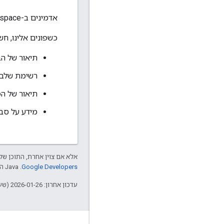
אדמינים ב-Google Workspace יכולים
כשפונים אלינו, ח
תיאור של הב
רשימת שלבי
תיאור של ה
מידע על סבי
אלא אם צוין אחרת, התוכן של 
Google Developers‏
.‏ Java הוא סימן מסחרי רשום של חברת Oracle ו/או של השותפים העצמאיים שלה.
עדכון אחרון: 2026-01-26 (שעון UTC).