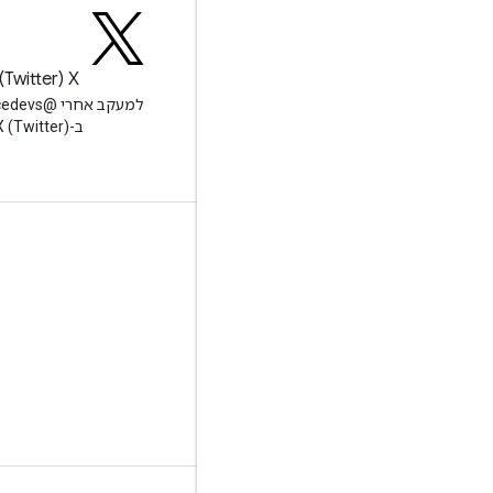
בלוג
X‏ (Twitter)
קריאת הבלוג Google
למעקב אחרי
Workspace Developers
ב-X (Twitter)
Google Workspace למפתחים
סקירה כללית של הפלטפורמה
מוצרים למפתחים
נתוני גרסה
תמיכת מפתחים
תנאים והגבלות