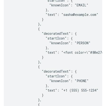
                   "startIcon": {

                     "knownIcon": "EMAIL"

                   },

                   "text": "sasha@example.com"

                 }

               },

               {

                 "decoratedText": {

                   "startIcon": {

                     "knownIcon": "PERSON"

                   },

                   "text": "<font color=\"#80e27e\
                 }

               },

               {

                 "decoratedText": {

                   "startIcon": {

                     "knownIcon": "PHONE"

                   },

                   "text": "+1 (555) 555-1234"

                 }

               },

               {
