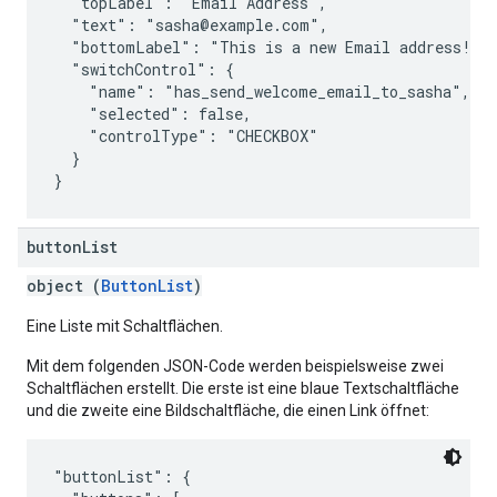
  "topLabel": "Email Address",

  "text": "sasha@example.com",

  "bottomLabel": "This is a new Email address!",

  "switchControl": {

    "name": "has_send_welcome_email_to_sasha",

    "selected": false,

    "controlType": "CHECKBOX"

  }

button
List
object (
ButtonList
)
Eine Liste mit Schaltflächen.
Mit dem folgenden JSON-Code werden beispielsweise zwei
Schaltflächen erstellt. Die erste ist eine blaue Textschaltfläche
und die zweite eine Bildschaltfläche, die einen Link öffnet:
"buttonList": {
