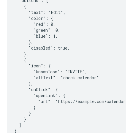
  "buttons": [

    {

      "text": "Edit",

      "color": {

        "red": 0,

        "green": 0,

        "blue": 1,

      },

      "disabled": true,

    },

    {

      "icon": {

        "knownIcon": "INVITE",

        "altText": "check calendar"

      },

      "onClick": {

        "openLink": {

          "url": "https://example.com/calendar"

        }

      }

    }

  ]
