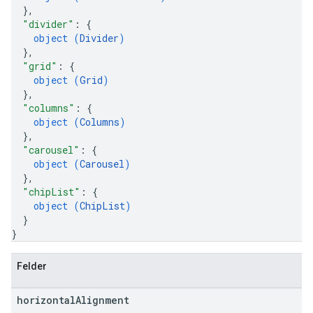
}
,
"divider"
: 
{
object (
Divider
)
}
,
"grid"
: 
{
object (
Grid
)
}
,
"columns"
: 
{
object (
Columns
)
}
,
"carousel"
: 
{
object (
Carousel
)
}
,
"chipList"
: 
{
object (
ChipList
)
}
}
Felder
horizontal
Alignment