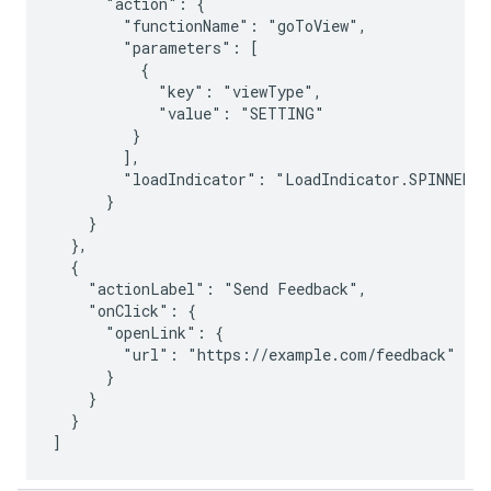
      "action": {

        "functionName": "goToView",

        "parameters": [

          {

            "key": "viewType",

            "value": "SETTING"

         }

        ],

        "loadIndicator": "LoadIndicator.SPINNER"

      }

    }

  },

  {

    "actionLabel": "Send Feedback",

    "onClick": {

      "openLink": {

        "url": "https://example.com/feedback"

      }

    }

  }
