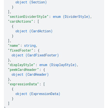
object (
Section
)
}
]
,
"sectionDividerStyle"
: 
enum (
DividerStyle
)
,
"cardActions"
: 
[
{
object (
CardAction
)
}
]
,
"name"
: 
string
,
"fixedFooter"
: 
{
object (
CardFixedFooter
)
}
,
"displayStyle"
: 
enum (
DisplayStyle
)
,
"peekCardHeader"
: 
{
object (
CardHeader
)
}
,
"expressionData"
: 
[
{
object (
ExpressionData
)
}
]