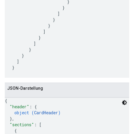
                       }

                     }

                   ]

                 }

               }

             ]

           }

         ]

       }

    }

  ]

JSON-Darstellung
{
"header"
: 
{
object (
CardHeader
)
}
,
"sections"
: 
[
{