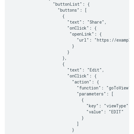
                 "buttonList": {

                   "buttons": [

                     {

                       "text": "Share",

                       "onClick": {

                        "openLink": {

                           "url": "https://example.
                         }

                       }

                     },

                     {

                       "text": "Edit",

                       "onClick": {

                         "action": {

                           "function": "goToView",

                           "parameters": [

                             {

                               "key": "viewType",

                               "value": "EDIT"

                             }

                           ]

                         }
