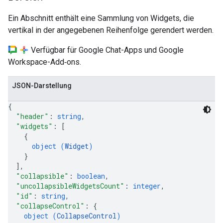
Ein Abschnitt enthält eine Sammlung von Widgets, die
vertikal in der angegebenen Reihenfolge gerendert werden.
Verfügbar für Google Chat-Apps und Google
Workspace-Add‑ons.
JSON-Darstellung
{
"header"
: 
string
,
"widgets"
: 
[
{
object (
Widget
)
}
]
,
"collapsible"
: 
boolean
,
"uncollapsibleWidgetsCount"
: 
integer
,
"id"
: 
string
,
"collapseControl"
: 
{
object (
CollapseControl
)