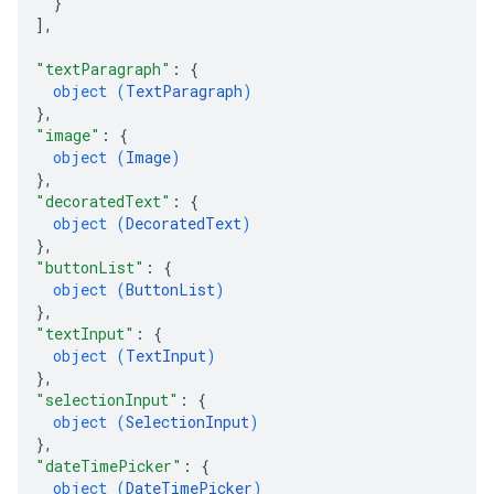
}
]
,
"textParagraph"
: 
{
object (
TextParagraph
)
}
,
"image"
: 
{
object (
Image
)
}
,
"decoratedText"
: 
{
object (
DecoratedText
)
}
,
"buttonList"
: 
{
object (
ButtonList
)
}
,
"textInput"
: 
{
object (
TextInput
)
}
,
"selectionInput"
: 
{
object (
SelectionInput
)
}
,
"dateTimePicker"
: 
{
object (
DateTimePicker
)