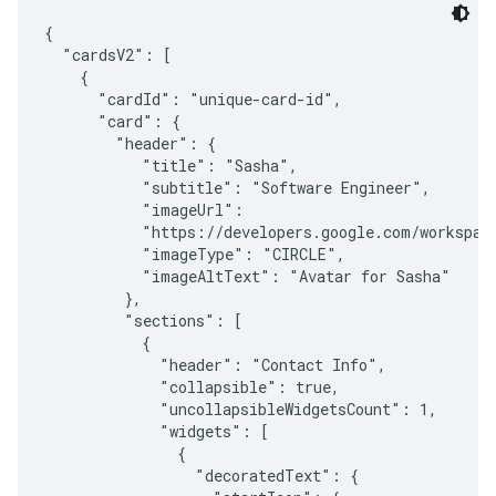
{

  "cardsV2": [

    {

      "cardId": "unique-card-id",

      "card": {

        "header": {

           "title": "Sasha",

           "subtitle": "Software Engineer",

           "imageUrl":

           "https://developers.google.com/workspace
           "imageType": "CIRCLE",

           "imageAltText": "Avatar for Sasha"

         },

         "sections": [

           {

             "header": "Contact Info",

             "collapsible": true,

             "uncollapsibleWidgetsCount": 1,

             "widgets": [

               {

                 "decoratedText": {
