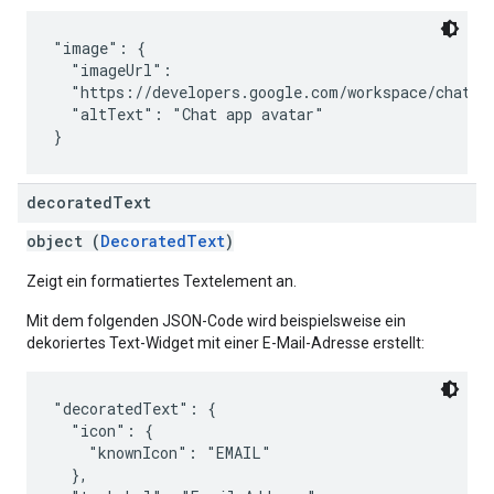
"image": {

  "imageUrl":

  "https://developers.google.com/workspace/chat/im
  "altText": "Chat app avatar"

decorated
Text
object (
DecoratedText
)
Zeigt ein formatiertes Textelement an.
Mit dem folgenden JSON-Code wird beispielsweise ein
dekoriertes Text-Widget mit einer E-Mail-Adresse erstellt:
"decoratedText": {

  "icon": {

    "knownIcon": "EMAIL"

  },
