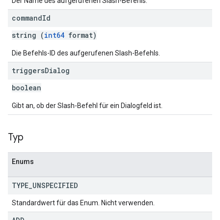
Der Name des aufgerufenen Slash-Befehls.
command
Id
string (
int64
format)
Die Befehls-ID des aufgerufenen Slash-Befehls.
triggers
Dialog
boolean
Gibt an, ob der Slash-Befehl für ein Dialogfeld ist.
Typ
Enums
TYPE
_
UNSPECIFIED
Standardwert für das Enum. Nicht verwenden.