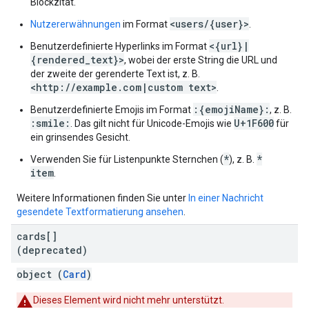
Blockzitat.
<users/{user}>
Nutzererwähnungen
im Format
.
<{url}|
Benutzerdefinierte Hyperlinks im Format
{rendered_text}>
, wobei der erste String die URL und
der zweite der gerenderte Text ist, z. B.
<http://example.com|custom text>
.
:{emojiName}:
Benutzerdefinierte Emojis im Format
, z. B.
:smile:
U+1F600
. Das gilt nicht für Unicode-Emojis wie
für
ein grinsendes Gesicht.
*
*
Verwenden Sie für Listenpunkte Sternchen (
), z. B.
item
.
Weitere Informationen finden Sie unter
In einer Nachricht
gesendete Textformatierung ansehen
.
cards[]
(deprecated)
object (
Card
)
Dieses Element wird nicht mehr unterstützt.