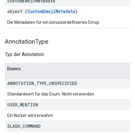
custom
Emoji
Metadata
object (
CustomEmojiMetadata
)
Die Metadaten für ein benutzerdefiniertes Emoji.
Annotation
Type
Typ der Annotation.
Enums
ANNOTATION
_
TYPE
_
UNSPECIFIED
Standardwert für das Enum. Nicht verwenden.
USER
_
MENTION
Ein Nutzer wird erwähnt.
SLASH
_
COMMAND