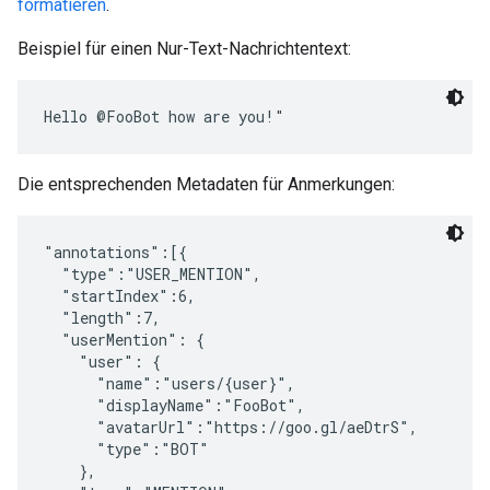
formatieren
.
Beispiel für einen Nur-Text-Nachrichtentext:
Die entsprechenden Metadaten für Anmerkungen:
"annotations":[{

  "type":"USER_MENTION",

  "startIndex":6,

  "length":7,

  "userMention": {

    "user": {

      "name":"users/{user}",

      "displayName":"FooBot",

      "avatarUrl":"https://goo.gl/aeDtrS",

      "type":"BOT"

    },
