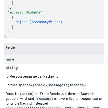
}
]
,
"accessoryWidgets"
: 
[
{
object (
AccessoryWidget
)
}
]
}
Felder
name
string
ID. Ressourcenname der Nachricht.
spaces/{space}/messages/{message}
Format:
{space}
Dabei ist
die ID des Bereichs, in dem die Nachricht
{message}
gepostet wird, und
eine vom System zugewiesene
ID für die Nachricht. Beispiel: