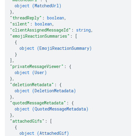
object (
MatchedUrl
)
}
,
"threadReply"
: 
boolean
,
"silent"
: 
boolean
,
"clientAssignedMessageId"
: 
string
,
"emojiReactionSummaries"
: 
[
{
object (
EmojiReactionSummary
)
}
]
,
"privateMessageViewer"
: 
{
object (
User
)
}
,
"deletionMetadata"
: 
{
object (
DeletionMetadata
)
}
,
"quotedMessageMetadata"
: 
{
object (
QuotedMessageMetadata
)
}
,
"attachedGifs"
: 
[
{
object (
AttachedGif
)