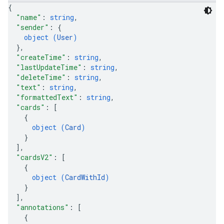
{
"name"
: 
string
,
"sender"
: 
{
object (
User
)
}
,
"createTime"
: 
string
,
"lastUpdateTime"
: 
string
,
"deleteTime"
: 
string
,
"text"
: 
string
,
"formattedText"
: 
string
,
"cards"
: 
[
{
object (
Card
)
}
]
,
"cardsV2"
: 
[
{
object (
CardWithId
)
}
]
,
"annotations"
: 
[
{