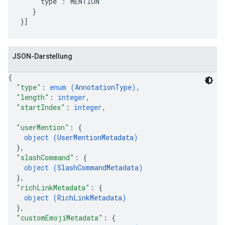
    "type":"MENTION"

   }

JSON-Darstellung
{
"type"
: 
enum (
AnnotationType
)
,
"length"
: 
integer
,
"startIndex"
: 
integer
,
"userMention"
: 
{
object (
UserMentionMetadata
)
}
,
"slashCommand"
: 
{
object (
SlashCommandMetadata
)
}
,
"richLinkMetadata"
: 
{
object (
RichLinkMetadata
)
}
,
"customEmojiMetadata"
: 
{