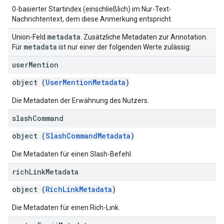
0-basierter Startindex (einschließlich) im Nur-Text-
Nachrichtentext, dem diese Anmerkung entspricht.
metadata
Union-Feld
. Zusätzliche Metadaten zur Annotation.
metadata
Für
ist nur einer der folgenden Werte zulässig:
user
Mention
object (
UserMentionMetadata
)
Die Metadaten der Erwähnung des Nutzers.
slash
Command
object (
SlashCommandMetadata
)
Die Metadaten für einen Slash-Befehl.
rich
Link
Metadata
object (
RichLinkMetadata
)
Die Metadaten für einen Rich-Link.