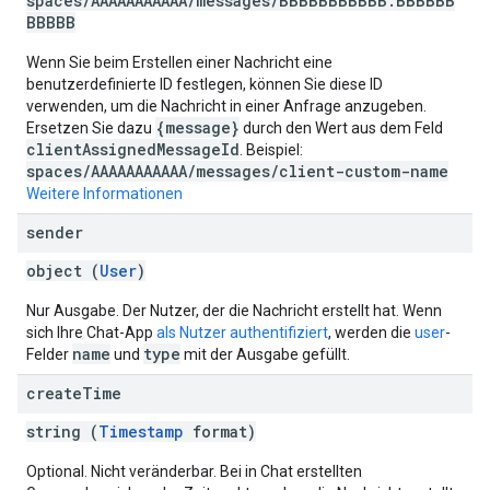
spaces/AAAAAAAAAAA/messages/BBBBBBBBBBB.BBBBBB
BBBBB
Wenn Sie beim Erstellen einer Nachricht eine
benutzerdefinierte ID festlegen, können Sie diese ID
verwenden, um die Nachricht in einer Anfrage anzugeben.
{message}
Ersetzen Sie dazu
durch den Wert aus dem Feld
clientAssignedMessageId
. Beispiel:
spaces/AAAAAAAAAAA/messages/client-custom-name
Weitere Informationen
sender
object (
User
)
Nur Ausgabe. Der Nutzer, der die Nachricht erstellt hat. Wenn
sich Ihre Chat-App
als Nutzer authentifiziert
, werden die
user
-
name
type
Felder
und
mit der Ausgabe gefüllt.
create
Time
string (
Timestamp
format)
Optional. Nicht veränderbar. Bei in Chat erstellten