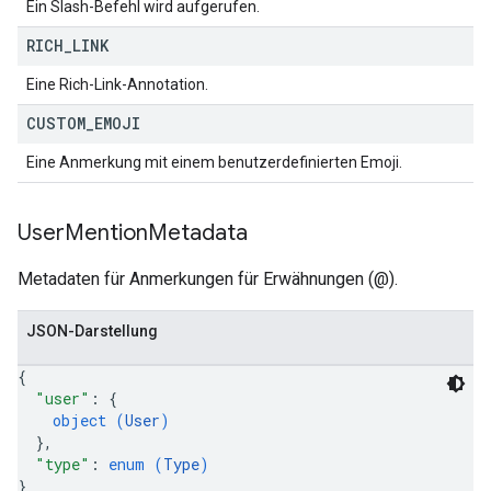
Ein Slash-Befehl wird aufgerufen.
RICH
_
LINK
Eine Rich-Link-Annotation.
CUSTOM
_
EMOJI
Eine Anmerkung mit einem benutzerdefinierten Emoji.
User
Mention
Metadata
Metadaten für Anmerkungen für Erwähnungen (@).
JSON-Darstellung
{
"user"
: 
{
object (
User
)
}
,
"type"
: 
enum (
Type
)
}