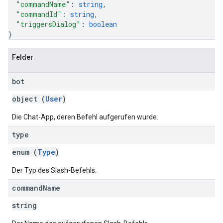
"commandName"
: 
string
,
"commandId"
: 
string
,
"triggersDialog"
: 
boolean
}
Felder
bot
object (
User
)
Die Chat-App, deren Befehl aufgerufen wurde.
type
enum (
Type
)
Der Typ des Slash-Befehls.
command
Name
string