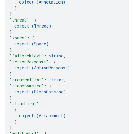
object (
Annotation
)
}
]
,
"thread"
: 
{
object (
Thread
)
}
,
"space"
: 
{
object (
Space
)
}
,
"fallbackText"
: 
string
,
"actionResponse"
: 
{
object (
ActionResponse
)
}
,
"argumentText"
: 
string
,
"slashCommand"
: 
{
object (
SlashCommand
)
}
,
"attachment"
: 
[
{
object (
Attachment
)
}
]
,
"matchedUrl"
: 
{