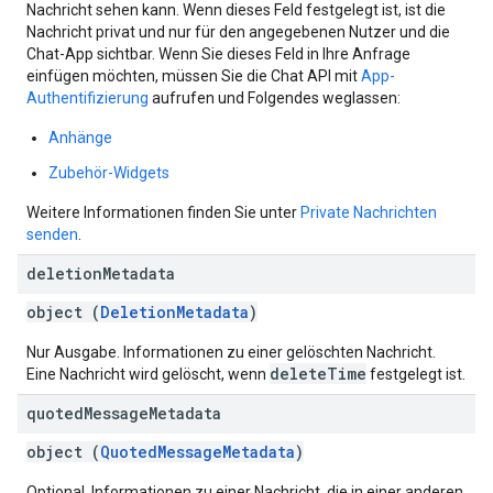
Nachricht sehen kann. Wenn dieses Feld festgelegt ist, ist die
Nachricht privat und nur für den angegebenen Nutzer und die
Chat-App sichtbar. Wenn Sie dieses Feld in Ihre Anfrage
einfügen möchten, müssen Sie die Chat API mit
App-
Authentifizierung
aufrufen und Folgendes weglassen:
Anhänge
Zubehör-Widgets
Weitere Informationen finden Sie unter
Private Nachrichten
senden
.
deletion
Metadata
object (
DeletionMetadata
)
Nur Ausgabe. Informationen zu einer gelöschten Nachricht.
deleteTime
Eine Nachricht wird gelöscht, wenn
festgelegt ist.
quoted
Message
Metadata
object (
QuotedMessageMetadata
)
Optional. Informationen zu einer Nachricht, die in einer anderen