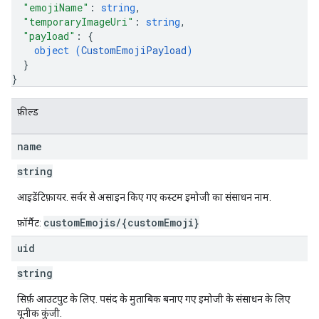
"emojiName"
: 
string
,
"temporaryImageUri"
: 
string
,
"payload"
: 
{
object (
CustomEmojiPayload
)
}
}
फ़ील्ड
name
string
आइडेंटिफ़ायर. सर्वर से असाइन किए गए कस्टम इमोजी का संसाधन नाम.
customEmojis/{customEmoji}
फ़ॉर्मैट:
uid
string
सिर्फ़ आउटपुट के लिए. पसंद के मुताबिक बनाए गए इमोजी के संसाधन के लिए
यूनीक कुंजी.