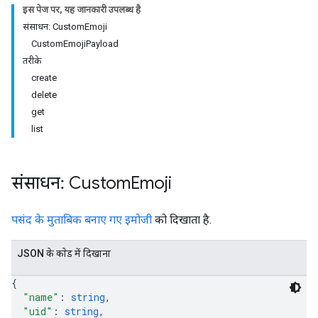
इस पेज पर, यह जानकारी उपलब्ध है
संसाधन: CustomEmoji
CustomEmojiPayload
तरीके
create
delete
get
list
संसाधन: Custom
Emoji
पसंद के मुताबिक बनाए गए इमोजी
को दिखाता है.
JSON के काेड में दिखाना
{
"name"
: 
string
,
"uid"
: 
string
,