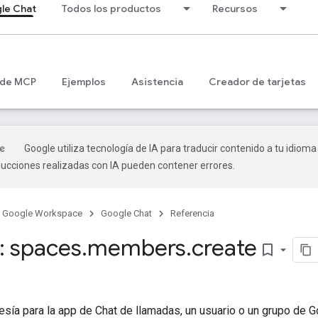
le Chat
Todos los productos
Recursos
 de MCP
Ejemplos
Asistencia
Creador de tarjetas
Google utiliza tecnología de IA para traducir contenido a tu idioma
ducciones realizadas con IA pueden contener errores.
Google Workspace
Google Chat
Referencia
 spaces
.
members
.
create
bookmark_border
ía para la app de Chat de llamadas, un usuario o un grupo de G