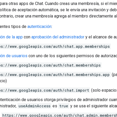
ara otras apps de Chat. Cuando creas una membresía, si el mie
olítica de aceptación automática, se le envía una invitación y deb
ontrario, crear una membresía agrega al miembro directamente a
ientes tipos de
autenticación
:
ión de la app
con
aprobación del administrador
y el alcance de au
ps://www.googleapis.com/auth/chat.app.memberships
ión de usuarios
con uno de los siguientes permisos de autorizac
ps://www.googleapis.com/auth/chat.memberships
ps://www.googleapis.com/auth/chat.memberships.app
(pa
cio)
ps://www.googleapis.com/auth/chat.import
(solo espacio
utenticación de usuarios otorga privilegios de administrador cua
nistrador,
useAdminAccess
es
true
y se usa el siguiente alca
https://www.googleapis.com/auth/chat.admin.members