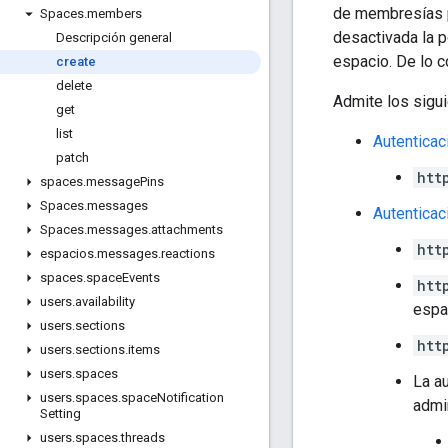
de membresías p
Spaces
.
members
desactivada la p
Descripción general
espacio. De lo c
create
delete
Admite los sigu
get
list
Autenticac
patch
htt
spaces
.
message
Pins
Spaces
.
messages
Autenticac
Spaces
.
messages
.
attachments
htt
espacios
.
messages
.
reactions
spaces
.
space
Events
htt
users
.
availability
espa
users
.
sections
htt
users
.
sections
.
items
users
.
spaces
La a
users
.
spaces
.
space
Notification
admi
Setting
users
.
spaces
.
threads