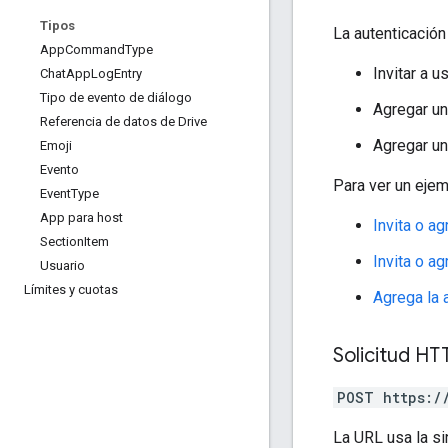
Tipos
La autenticación
App
Command
Type
Invitar a 
Chat
App
Log
Entry
Tipo de evento de diálogo
Agregar un
Referencia de datos de Drive
Agregar un
Emoji
Evento
Para ver un ejem
Event
Type
App para host
Invita o a
Section
Item
Invita o a
Usuario
Límites y cuotas
Agrega la 
Solicitud HT
POST https:/
La URL usa la si