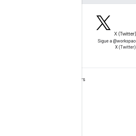
Blog
X (Twitter
Lea el blog de Google
Sigue a @workspac
Workspace Developers
X (Twitter)
Google Workspace for Developers
Descripción general de la plataforma
Productos para desarrolladores
Notas de la versión
Asistencia para desarrolladores
Condiciones del Servicio