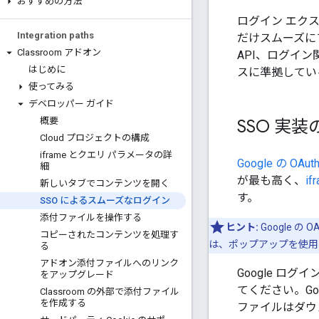
おすすめの方法
ログイン エク
Integration paths
だけスムーズに
Classroom アドオン
API、ログイ
はじめに
スに準拠してい
使ってみる
デベロッパー ガイド
概要
SSO 実装
Cloud プロジェクトの構成
iframe とクエリ パラメータの詳
Google の OAuth
細
が最も高く、
i
新しいタブでコンテンツを開く
す。
SSO によるスムーズなログイン
添付ファイルを操作する
ヒント:
Google の
コピーされたコンテンツを処理す
は、ポップアップを使用
る
アドオン添付ファイルへのリンク
Google ロ
をアップグレード
てください。Goo
Classroom の外部で添付ファイル
を作成する
ファイルはダウ