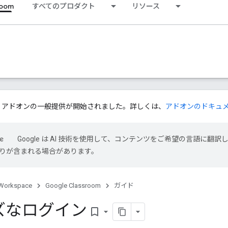
room
すべてのプロダクト
リソース
ssroom アドオンの一般提供が開始されました。詳しくは、
アドオンのドキュ
Google は AI 技術を使用して、コンテンツをご希望の言語に翻訳
は誤りが含まれる場合があります。
Workspace
Google Classroom
ガイド
ズなログイン
bookmark_border