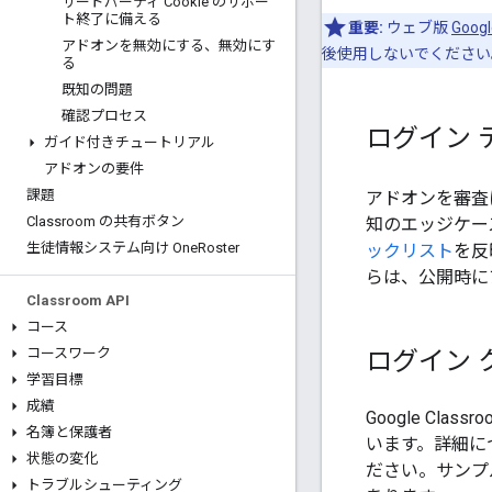
サードパーティ Cookie のサポー
ト終了に備える
重要:
ウェブ版
Goo
アドオンを無効にする、無効にす
後使用しないでください
る
既知の問題
確認プロセス
ログイン 
ガイド付きチュートリアル
アドオンの要件
課題
アドオンを審査
Classroom の共有ボタン
知のエッジケー
生徒情報システム向け One
Roster
ックリスト
を反
らは、公開時に
Classroom API
コース
ログイン 
コースワーク
学習目標
成績
Google Cl
名簿と保護者
います。詳細につ
状態の変化
ださい。サンプ
トラブルシューティング