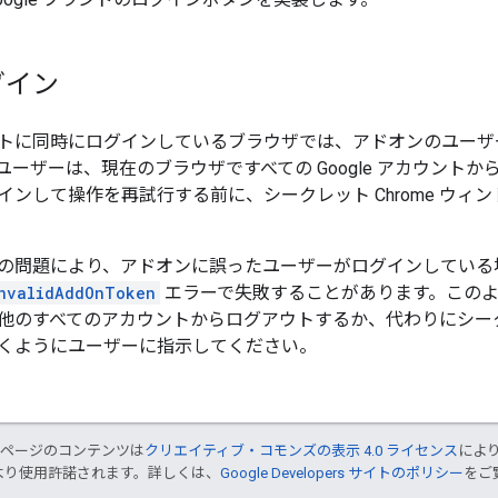
グイン
トに同時にログインしているブラウザでは、アドオンのユーザ
ユーザーは、現在のブラウザですべての Google アカウント
ンして操作を再試行する前に、シークレット Chrome ウィンドウで
問題により、アドオンに誤ったユーザーがログインしている場合、 C
nvalidAddOnToken
エラーで失敗することがあります。この
他のすべてのアカウントからログアウトするか、代わりにシークレッ
m を開くようにユーザーに指示してください。
のページのコンテンツは
クリエイティブ・コモンズの表示 4.0 ライセンス
によ
より使用許諾されます。詳しくは、
Google Developers サイトのポリシー
をご覧