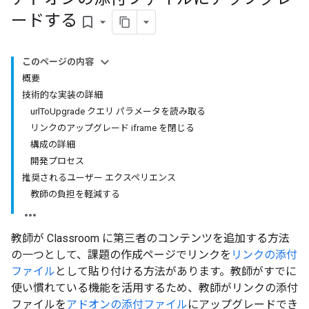
ードする
bookmark_border
このページの内容
概要
技術的な実装の詳細
urlToUpgrade クエリ パラメータを読み取る
リンクのアップグレード iframe を閉じる
構成の詳細
開発プロセス
推奨されるユーザー エクスペリエンス
教師の負担を軽減する
教師が Classroom に第三者のコンテンツを追加する方法
の一つとして、課題の作成ページでリンクを
リンクの添付
ファイル
として貼り付ける方法があります。教師がすでに
使い慣れている機能を活用するため、教師がリンクの添付
ファイルを
アドオンの添付ファイル
にアップグレードでき