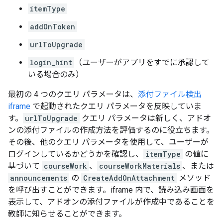
itemType
addOnToken
urlToUpgrade
login_hint
（ユーザーがアプリをすでに承認して
いる場合のみ）
最初の 4 つのクエリ パラメータは、
添付ファイル検出
iframe
で起動されたクエリ パラメータを反映していま
す。
urlToUpgrade
クエリ パラメータは新しく、アドオ
ンの添付ファイルの作成方法を評価するのに役立ちます。
その後、他のクエリ パラメータを使用して、ユーザーが
ログインしているかどうかを確認し、
itemType
の値に
基づいて
courseWork
、
courseWorkMaterials
、または
announcements
の
CreateAddOnAttachment
メソッド
を呼び出すことができます。iframe 内で、読み込み画面を
表示して、アドオンの添付ファイルが作成中であることを
教師に知らせることができます。