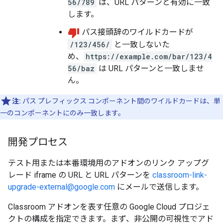
56/789
は、URL パターンと有効に一致
します。
パス接頭辞のワイルドカードが
/123/456/
と一致しないた
め、
https://example.com/bar/123/4
56/baz
は URL パターンと一致しませ
ん。
注:
パス プレフィックス コンポーネント間のワイルドカードは、単
一のコンポーネントにのみ一致します。
開発プロセス
テスト用または本番環境用のアドオンのリンク アップグ
レード iframe の URL と URL パターンを
classroom-link-
upgrade-external@google.com
にメールで送信します。
Classroom アドオンを表す任意の Google Cloud プロジェ
クトの構成を指定できます。まず、非公開の可視性でアド