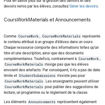
Pour en savoir plus sur la gestion des devoirs et des
devoirs remis par les élèves, consultez
Gérer les devoirs
.
Cours
Work
Materials et Announcements
Comme
CourseWork
,
CourseWorkMaterials
représente
le contenu attribué à un groupe d'élèves dans un cours.
Chaque ressource comporte des informations telles qu'un
titre et une description, ainsi que des documents
complémentaires. Toutefois, contrairement à
CourseWork
,
CourseWorkMaterials
n'exige pas que les élèves
envoient des artefacts. Par conséquent, il n'y a pas de date
limite et
StudentSubmissions
n'existe pas pour
CourseWorkMaterials
. Les enseignants peuvent utiliser
CourseWorkMaterials
pour publier des suggestions de
lecture, un programme ou le règlement de la classe.
Les éléments
Announcements
représentent également