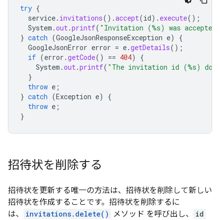
try
{
service
.
invitations
().
accept
(
id
).
execute
();
System
.
out
.
printf
(
"Invitation (%s) was accepted
}
catch
(
GoogleJsonResponseException
e
)
{
GoogleJsonError
error
=
e
.
getDetails
();
if
(
error
.
getCode
()
==
404
)
{
System
.
out
.
printf
(
"The invitation id (%s) does
}
throw
e
;
}
catch
(
Exception
e
)
{
throw
e
;
}
招待状を削除する
招待状を更新する唯一の方法は、招待状を削除して新しい
招待状を作成することです。招待状を削除するに
は、
invitations.delete()
メソッド を呼び出し、
id