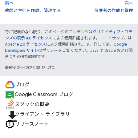
前へ
次へ
教師と生徒を作成、管理する
保護者の作成と管理
特に記載のない限り、このページのコンテンツは
クリエイティブ・コモ
ンズの表示 4.0 ライセンス
により使用許諾されます。コードサンプルは
Apache 2.0 ライセンス
により使用許諾されます。詳しくは、
Google
Developers サイトのポリシー
をご覧ください。Java は Oracle および関
連会社の登録商標です。
最終更新日 2026-05-13 UTC。
ブログ
Google Classroom ブログ
スタックの概要
file_download
クライアント ライブラリ
リリースノート