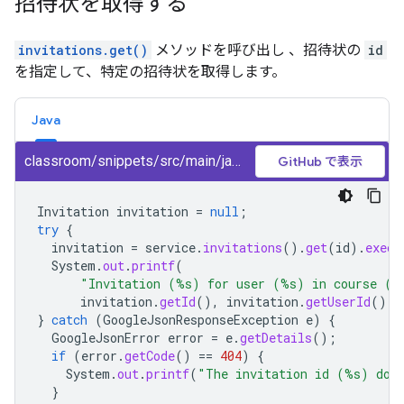
招待状を取得する
invitations.get()
メソッドを呼び出し 、招待状の
id
を指定して、特定の招待状を取得します。
Java
classroom/snippets/src/main/java/GetInvitation.java
GitHub で表示
Invitation
invitation
=
null
;
try
{
invitation
=
service
.
invitations
().
get
(
id
).
execu
System
.
out
.
printf
(
"Invitation (%s) for user (%s) in course (%
invitation
.
getId
(),
invitation
.
getUserId
(),
}
catch
(
GoogleJsonResponseException
e
)
{
GoogleJsonError
error
=
e
.
getDetails
();
if
(
error
.
getCode
()
==
404
)
{
System
.
out
.
printf
(
"The invitation id (%s) does
}