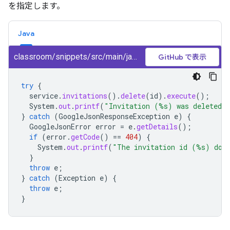
を指定します。
Java
classroom/snippets/src/main/java/DeleteInvitation.java
GitHub で表示
try
{
service
.
invitations
().
delete
(
id
).
execute
();
System
.
out
.
printf
(
"Invitation (%s) was deleted.
}
catch
(
GoogleJsonResponseException
e
)
{
GoogleJsonError
error
=
e
.
getDetails
();
if
(
error
.
getCode
()
==
404
)
{
System
.
out
.
printf
(
"The invitation id (%s) does
}
throw
e
;
}
catch
(
Exception
e
)
{
throw
e
;
}