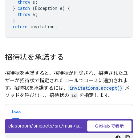
throw
e
;
}
catch
(
Exception
e
)
{
throw
e
;
}
return
invitation
;
招待状を承諾する
招待状を承諾すると、招待状が削除され、招待されたユー
ザーが招待状で指定されたロールでコースに追加されま
す。招待状を承諾するには、
invitations.accept()
メ
ソッドを呼び出し、招待状の
id
を指定します。
Java
classroom/snippets/src/main/java/AcceptInvitation.java
GitHub で表示