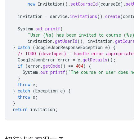
new
Invitation
().
setCourseId
(
courseId
).
setUs
invitation
=
service
.
invitations
().
create
(
conten
System
.
out
.
printf
(
"User (%s) has been invited to course (%s).
invitation
.
getUserId
(),
invitation
.
getCourse
}
catch
(
GoogleJsonResponseException
e
)
{
// TODO (developer) - handle error appropriately
GoogleJsonError
error
=
e
.
getDetails
();
if
(
error
.
getCode
()
==
404
)
{
System
.
out
.
printf
(
"The course or user does not
}
throw
e
;
}
catch
(
Exception
e
)
{
throw
e
;
}
return
invitation
;