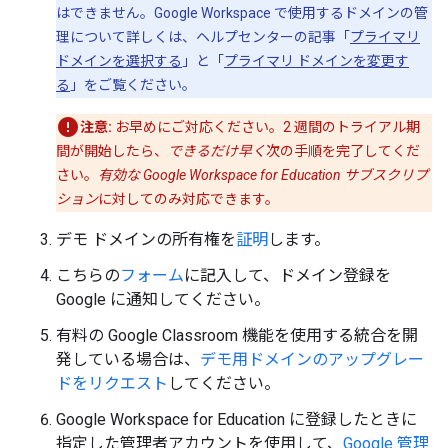
はできません。Google Workspace で使用するドメインの管
理について詳しくは、ヘルプセンターの記事「
プライマリ
ドメインを選択する
」と「
プライマリ ドメインを変更す
る
」をご覧ください。
注意:
お早めにご対応ください。2 週間のトライアル期
間が開始したら、
できるだけ早く
次の手順を完了してくだ
さい。
有効な Google Workspace for Education サブスクリプ
ション
に対してのみ対応できます。
デモ ドメインの所有権を
証明
します。
こちらの
フォーム
に記入して、ドメイン登録を
Google に通知してください。
有料の Google Classroom 機能を使用する統合を開
発している場合は、
デモ用ドメインのアップグレー
ドをリクエスト
してください。
Google Workspace for Education に登録したときに
指定した管理者アカウントを使用して、
Google 管理