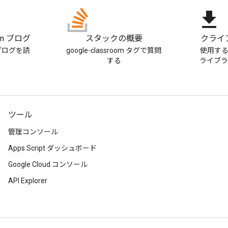
file_download
oom ブログ
スタックの概要
クライ
m ブログを読
google-classroom タグで質問
使用す
する
ライブ
ツール
管理コンソール
Apps Script ダッシュボード
Google Cloud コンソール
API Explorer