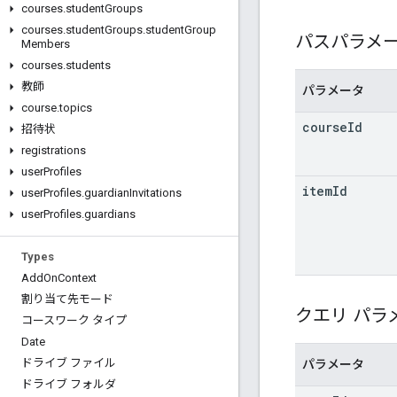
courses
.
student
Groups
courses
.
student
Groups
.
student
Group
パスパラメ
Members
courses
.
students
教師
パラメータ
course
.
topics
course
Id
招待状
registrations
user
Profiles
item
Id
user
Profiles
.
guardian
Invitations
user
Profiles
.
guardians
Types
Add
On
Context
割り当て先モード
クエリ パラ
コースワーク タイプ
Date
ドライブ ファイル
パラメータ
ドライブ フォルダ