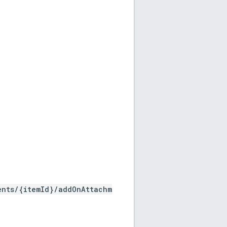
ents/{itemId}/addOnAttachm