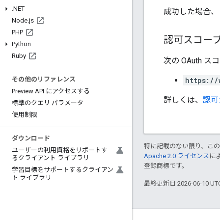
.
NET
成功した場合、
Node
.
js
PHP
認可スコー
Python
Ruby
次の OAuth 
https://
その他のリファレンス
Preview API にアクセスする
詳しくは、
認可
標準のクエリ パラメータ
使用制限
ダウンロード
特に記載のない限り、こ
ユーザーの利用資格をサポートす
Apache 2.0 ライセンス
に
るクライアント ライブラリ
登録商標です。
学習目標をサポートするクライアン
ト ライブラリ
最終更新日 2026-06-10 U