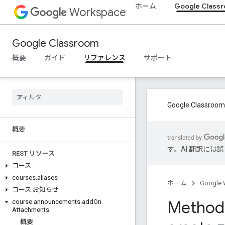
ホーム
Google Class
Workspace
Google Classroom
概要
ガイド
リファレンス
サポート
Google Cla
概要
す。AI 翻訳に
REST リソース
コース
courses
.
aliases
ホーム
Google 
コース
.
お知らせ
Method:
course
.
announcements
.
add
On
Attachments
概要