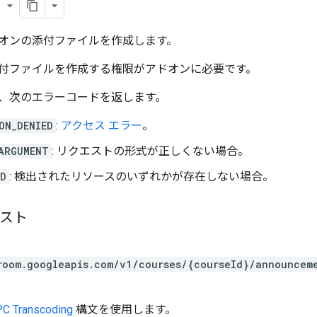
der
オンの添付ファイルを作成します。
付ファイルを作成する権限がアドオンに必要です。
、次のエラーコードを返します。
ON_DENIED
:
アクセス エラー
。
ARGUMENT
: リクエストの形式が正しくない場合。
ND
: 検出されたリソースのいずれかが存在しない場合。
エスト
room.googleapis.com/v1/courses/{courseId}/announcem
C Transcoding
構文を使用します。