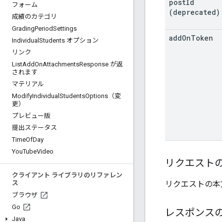
post
Id
フォーム
(deprecated)
成績のカテゴリ
Grading
Period
Settings
add
On
Token
Individual
Students オプション
リンク
List
Add
On
Attachments
Response が返
されます
マテリアル
Modify
Individual
Students
Options（変
更）
プレビュー版
提出ステータス
Time
Of
Day
You
Tube
Video
リクエスト
クライアント ライブラリのリファレン
リクエストの本
ス
ブラウザ
Go
レスポンス
Java