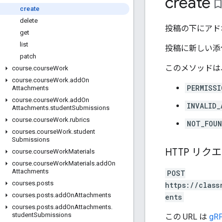
create
bookmark_bor
create
delete
投稿の下にアド
get
list
投稿に新しい添
patch
このメソッドは
course
.
course
Work
course
.
course
Work
.
add
On
PERMISSI
Attachments
course
.
course
Work
.
add
On
INVALID_
Attachments
.
student
Submissions
course
.
course
Work
.
rubrics
NOT_FOU
courses
.
course
Work
.
student
Submissions
HTTP リク
course
.
course
Work
Materials
course
.
course
Work
Materials
.
add
On
Attachments
POST
courses
.
posts
https://class
courses
.
posts
.
add
On
Attachments
ents
courses
.
posts
.
add
On
Attachments
.
student
Submissions
この URL は
gRP