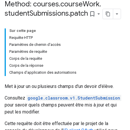
Method: courses
.
course
Work
.
student
Submissions
.
patch
bookmark_border
Sur cette page
hments
Requête HTTP
Paramètres de chemin d'accès
Paramètres de requête
Submissions
Corps de la requête
Corps de la réponse
ers
Champs d'application des autorisations
Met à jour un ou plusieurs champs d'un devoir d'élève.
Consultez
google.classroom.v1.StudentSubmission
pour savoir quels champs peuvent être mis à jour et qui
peut les modifier.
Cette requête doit être effectuée par le projet de la