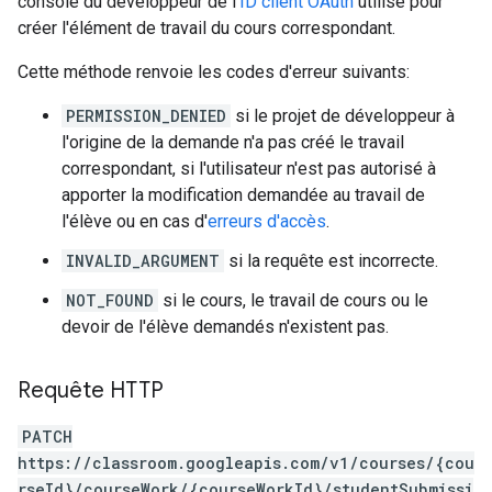
console du développeur de l'
ID client OAuth
utilisé pour
créer l'élément de travail du cours correspondant.
Cette méthode renvoie les codes d'erreur suivants:
PERMISSION_DENIED
si le projet de développeur à
l'origine de la demande n'a pas créé le travail
correspondant, si l'utilisateur n'est pas autorisé à
apporter la modification demandée au travail de
l'élève ou en cas d'
erreurs d'accès
.
INVALID_ARGUMENT
si la requête est incorrecte.
NOT_FOUND
si le cours, le travail de cours ou le
devoir de l'élève demandés n'existent pas.
Requête HTTP
PATCH
https://classroom.googleapis.com/v1/courses/{cou
rseId}/courseWork/{courseWorkId}/studentSubmissi