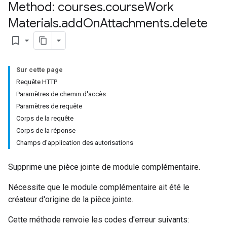
Method: courses
.
course
Work
Materials
.
add
On
Attachments
.
delete
bookmark_border
Sur cette page
Submissions
Requête HTTP
Paramètres de chemin d'accès
ers
Paramètres de requête
Corps de la requête
Corps de la réponse
Champs d'application des autorisations
Supprime une pièce jointe de module complémentaire.
Nécessite que le module complémentaire ait été le
créateur d'origine de la pièce jointe.
Cette méthode renvoie les codes d'erreur suivants: