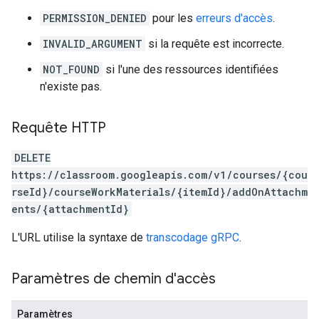
PERMISSION_DENIED
pour les
erreurs d'accès
.
INVALID_ARGUMENT
si la requête est incorrecte.
NOT_FOUND
si l'une des ressources identifiées
n'existe pas.
Requête HTTP
DELETE
https://classroom.googleapis.com/v1/courses/{cou
rseId}/courseWorkMaterials/{itemId}/addOnAttachm
ents/{attachmentId}
L'URL utilise la syntaxe de
transcodage gRPC
.
Paramètres de chemin d'accès
Paramètres