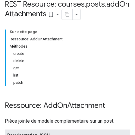
REST Resource: courses
.
posts
.
add
On
Attachments
bookmark_border
Sur cette page
Ressource: AddOnAttachment
Submissions
Méthodes
create
ers
delete
get
list
patch
Ressource: Add
On
Attachment
Pièce jointe de module complémentaire sur un post.