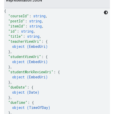
Représentation JSON
{
"courseId"
: 
string
,
"postId"
: 
string
,
"itemId"
: 
string
,
"id"
: 
string
,
"title"
: 
string
,
"teacherViewUri"
: 
{
object (
EmbedUri
)
}
,
"studentViewUri"
: 
{
object (
EmbedUri
)
}
,
"studentWorkReviewUri"
: 
{
object (
EmbedUri
)
}
,
"dueDate"
: 
{
object (
Date
)
}
,
"dueTime"
: 
{
object (
TimeOfDay
)
}
,