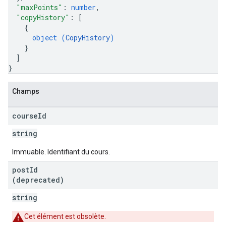
"maxPoints"
: 
number
,
"copyHistory"
: 
[
{
object (
CopyHistory
)
}
]
}
Champs
course
Id
string
Immuable. Identifiant du cours.
post
Id
(deprecated)
string
Cet élément est obsolète.