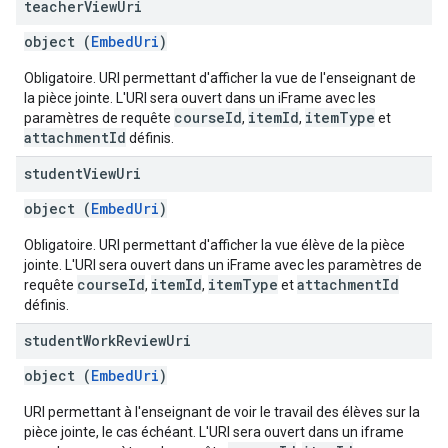
teacher
View
Uri
object (
EmbedUri
)
Obligatoire. URI permettant d'afficher la vue de l'enseignant de
la pièce jointe. L'URI sera ouvert dans un iFrame avec les
courseId
itemId
itemType
paramètres de requête
,
,
et
attachmentId
définis.
student
View
Uri
object (
EmbedUri
)
Obligatoire. URI permettant d'afficher la vue élève de la pièce
jointe. L'URI sera ouvert dans un iFrame avec les paramètres de
courseId
itemId
itemType
attachmentId
requête
,
,
et
définis.
student
Work
Review
Uri
object (
EmbedUri
)
URI permettant à l'enseignant de voir le travail des élèves sur la
pièce jointe, le cas échéant. L'URI sera ouvert dans un iframe