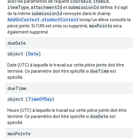
courseId
itemId
avec les paramètres de requête
,
,
itemType
attachmentId
submissionId
,
et
définis. Il s'agit
submissionId
de la même
renvoyée dans le champ
AddOnContext.studentContext
lorsqu'un élève consulte la
maxPoints
pièce jointe. Si l'URI est omis ou supprimé,
sera
également supprimé.
due
Date
object (
Date
)
Date (UTC) à laquelle le travail sur cette pièce jointe doit être
dueTime
terminé. Ce paramètre doit être spécifié si
est
spécifié.
due
Time
object (
TimeOfDay
)
Heure (UTC) à laquelle le travail sur cette pièce jointe doit être
dueDate
terminé. Ce paramètre doit être spécifié si
est
spécifié.
max
Points