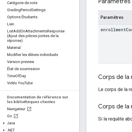
Paramètres 
Catégorie de note
Grading
Period
Settings
Options Étudiants
Paramètres
Lien
enrollment
Co
List
Add
On
Attachments
Response
(Ajout des pièces jointes de la
réponse)
Material
Modifier les élèves individuels
Version preview
État de soumission
Corps de la
Time
Of
Day
Vidéo You
Tube
Le corps de la r
Documentation de référence sur
les bibliothèques clientes
Corps de la
Navigateur
Go
Si la requête ab
Java
.
NET