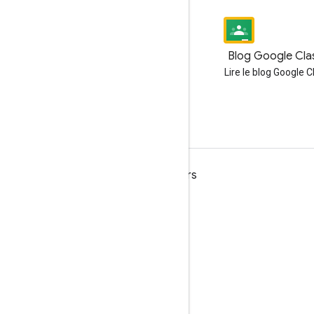
Blog
Blog Google Cl
Lire le blog des développeurs
Lire le blog Google 
Google Workspace
Google Workspace for Developers
Présentation de la plate-forme
Produits pour les développeurs
Notes de version
Assistance réservée aux développeurs
Conditions d'utilisation