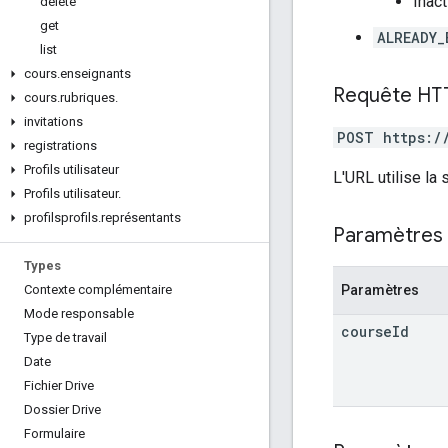
Inac
delete
get
ALREADY_
list
cours
.
enseignants
Requête HT
cours
.
rubriques
.
invitations
POST https:/
registrations
Profils utilisateur
L'URL utilise la
Profils utilisateur
.
profilsprofils
.
représentants
Paramètres 
Types
Paramètres
Contexte complémentaire
Mode responsable
course
Id
Type de travail
Date
Fichier Drive
Dossier Drive
Formulaire