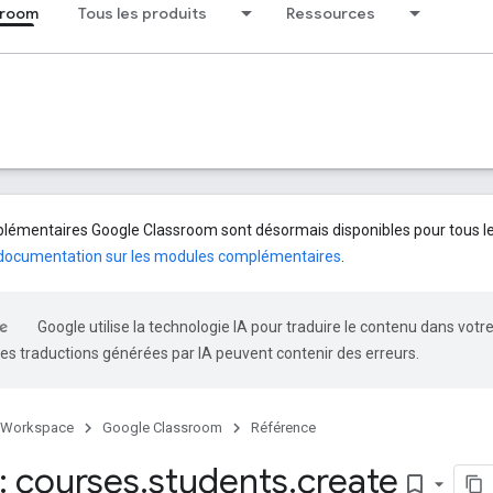
sroom
Tous les produits
Ressources
émentaires Google Classroom sont désormais disponibles pour tous le
documentation sur les modules complémentaires
.
Google utilise la technologie IA pour traduire le contenu dans votr
es traductions générées par IA peuvent contenir des erreurs.
 Workspace
Google Classroom
Référence
 courses
.
students
.
create
bookmark_border