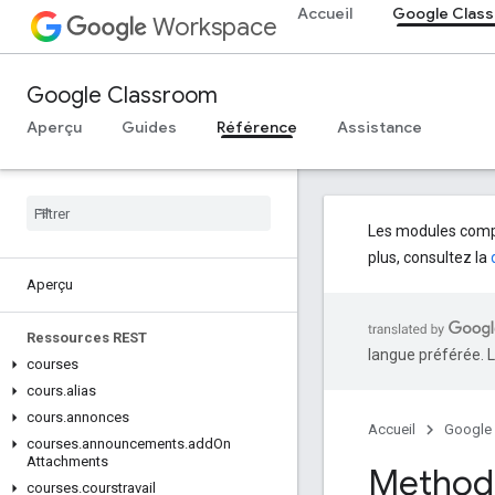
Accueil
Google Clas
Workspace
Google Classroom
Aperçu
Guides
Référence
Assistance
Les modules compl
plus, consultez la
Aperçu
Ressources REST
langue préférée. L
courses
cours
.
alias
cours
.
annonces
Accueil
Google
courses
.
announcements
.
add
On
Attachments
Method:
courses
.
courstravail