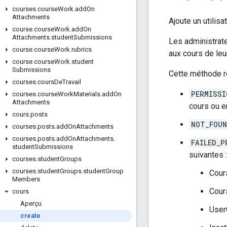
courses
.
course
Work
.
add
On
Attachments
Ajoute un utilisa
course
.
course
Work
.
add
On
Attachments
.
student
Submissions
Les administrat
course
.
course
Work
.
rubrics
aux cours de leu
course
.
course
Work
.
student
Submissions
Cette méthode re
courses
.
cours
De
Travail
PERMISSI
courses
.
course
Work
Materials
.
add
On
Attachments
cours ou e
cours
.
posts
NOT_FOU
courses
.
posts
.
add
On
Attachments
courses
.
posts
.
add
On
Attachments
.
FAILED_P
student
Submissions
suivantes :
courses
.
student
Groups
courses
.
student
Groups
.
student
Group
Cour
Members
Cour
cours
Aperçu
User
create