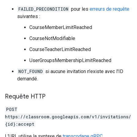
FAILED_PRECONDITION
pour les
erreurs de requête
suivantes :
CourseMemberLimitReached
CourseNotModifiable
CourseTeacherLimitReached
UserGroupsMembershipLimitReached
NOT_FOUND
si aucune invitation n'existe avec l'ID
demandé.
Requête HTTP
POST
https://classroom.googleapis.com/v1/invitations/
{id}:accept
L'URL utilise la syntaxe de
transcodage gRPC
.