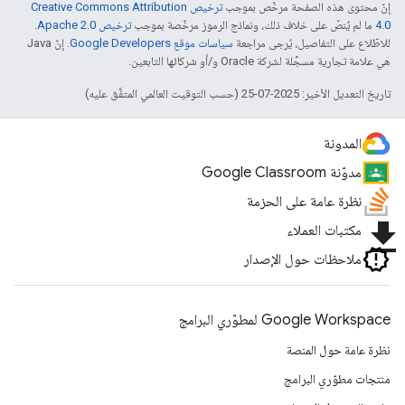
إنّ محتوى هذه الصفحة مرخّص بموجب
ترخيص Creative Commons Attribution
4.0‏
ما لم يُنصّ على خلاف ذلك، ونماذج الرموز مرخّصة بموجب
ترخيص Apache 2.0‏
.
للاطّلاع على التفاصيل، يُرجى مراجعة
سياسات موقع Google Developers‏
. إنّ Java
هي علامة تجارية مسجَّلة لشركة Oracle و/أو شركائها التابعين.
تاريخ التعديل الأخير: 2025-07-25 (حسب التوقيت العالمي المتفَّق عليه)
المدونة
مدوّنة Google Classroom
نظرة عامة على الحزمة
file_download
مكتبات العملاء
ملاحظات حول الإصدار
Google Workspace لمطوّري البرامج
نظرة عامة حول المنصة
منتجات مطوّري البرامج