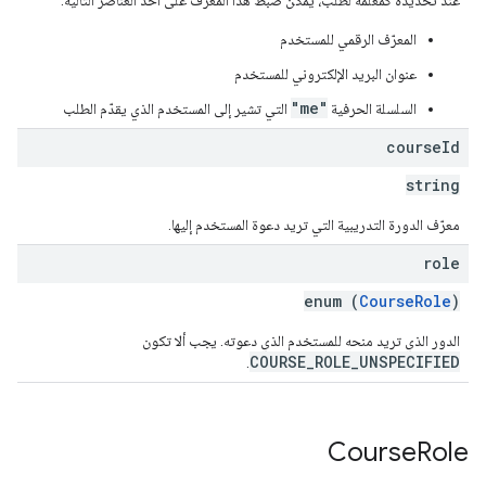
عند تحديده كمَعلمة لطلب، يمكن ضبط هذا المعرّف على أحد العناصر التالية:
المعرّف الرقمي للمستخدم
عنوان البريد الإلكتروني للمستخدم
"me"
السلسلة الحرفية
التي تشير إلى المستخدم الذي يقدّم الطلب
course
Id
string
معرّف الدورة التدريبية التي تريد دعوة المستخدم إليها.
role
enum (
CourseRole
)
الدور الذي تريد منحه للمستخدم الذي دعوته. يجب ألا تكون
COURSE_ROLE_UNSPECIFIED
.
Course
Role