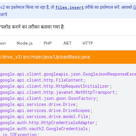
2 का इस्तेमाल किया जा रहा है, तो
files.insert
तरीके का इस्तेमाल करें. आपको
G
ानें.
ं अपलोड करने का तरीका बताया गया है:
hon
Node.js
PHP
.NET
HTTP
/drive_v3/src/main/java/UploadBasic.java
google.api.client.googleapis.json.GoogleJsonResponseExc
google.api.client.http.FileContent
;
google.api.client.http.HttpRequestInitializer
;
google.api.client.http.javanet.NetHttpTransport
;
google.api.client.json.gson.GsonFactory
;
google.api.services.drive.Drive
;
google.api.services.drive.DriveScopes
;
google.api.services.drive.model.File
;
google.auth.http.HttpCredentialsAdapter
;
google.auth.oauth2.GoogleCredentials
;
.io.IOException
;