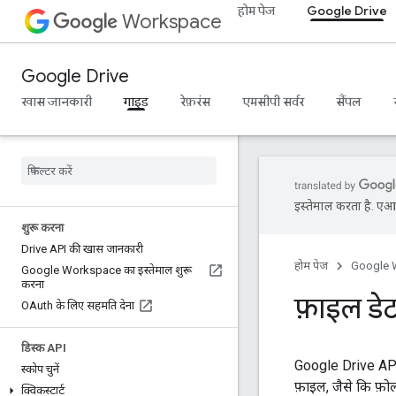
होम पेज
Google Drive
Workspace
Google Drive
खास जानकारी
गाइड
रेफ़रंस
एमसीपी सर्वर
सैंपल
इस्तेमाल करता है. एआई 
शुरू करना
Drive API की खास जानकारी
होम पेज
Google 
Google Workspace का इस्तेमाल शुरू
करना
फ़ाइल डे
OAuth के लिए सहमति देना
डिस्क API
Google Drive AP
स्कोप चुनें
फ़ाइल, जैसे कि फ़ोल
क्विकस्टार्ट