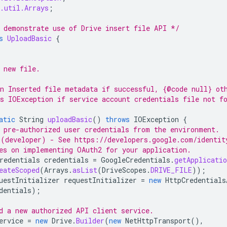
.util.Arrays
;
 demonstrate use of Drive insert file API */
s
UploadBasic
{
 new file.
n Inserted file metadata if successful, {@code null} ot
s IOException if service account credentials file not f
atic
String
uploadBasic
()
throws
IOException
{
 pre-authorized user credentials from the environment.
(developer) - See https://developers.google.com/identit
es on implementing OAuth2 for your application.
redentials
credentials
=
GoogleCredentials
.
getApplicatio
eateScoped
(
Arrays
.
asList
(
DriveScopes
.
DRIVE_FILE
));
uestInitializer
requestInitializer
=
new
HttpCredentials
dentials
);
d a new authorized API client service.
ervice
=
new
Drive
.
Builder
(
new
NetHttpTransport
(),