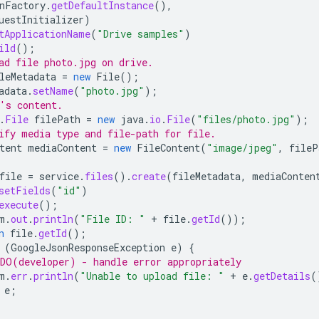
nFactory
.
getDefaultInstance
(),
uestInitializer
)
tApplicationName
(
"Drive samples"
)
ild
();
ad file photo.jpg on drive.
leMetadata
=
new
File
();
adata
.
setName
(
"photo.jpg"
);
's content.
.
File
filePath
=
new
java
.
io
.
File
(
"files/photo.jpg"
);
ify media type and file-path for file.
tent
mediaContent
=
new
FileContent
(
"image/jpeg"
,
fileP
file
=
service
.
files
().
create
(
fileMetadata
,
mediaConten
setFields
(
"id"
)
execute
();
m
.
out
.
println
(
"File ID: "
+
file
.
getId
());
n
file
.
getId
();
(
GoogleJsonResponseException
e
)
{
DO(developer) - handle error appropriately
m
.
err
.
println
(
"Unable to upload file: "
+
e
.
getDetails
(
e
;