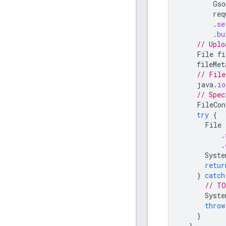
Gso
req
.
se
.
bu
// Uplo
File
fi
fileMet
// File
java
.
io
// Spec
FileCon
try
{
File
.
.
Syste
retur
}
catch
// TO
Syste
throw
}
}