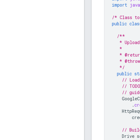
import
java
/* Class to
public
clas
/**
   * Upload
   *
   * @retur
   * @throw
   */
public
st
// Load
// TODO
// guid
GoogleC
.
cr
HttpReq
cre
// Buil
Drive
s