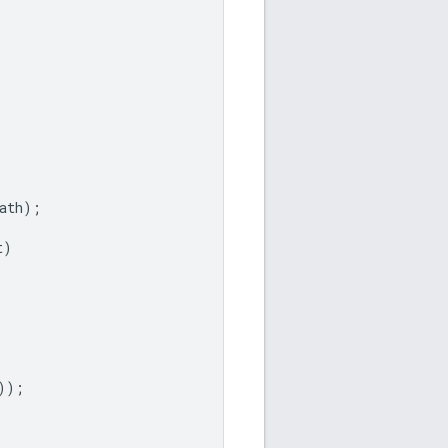
ath
);
t
)
));