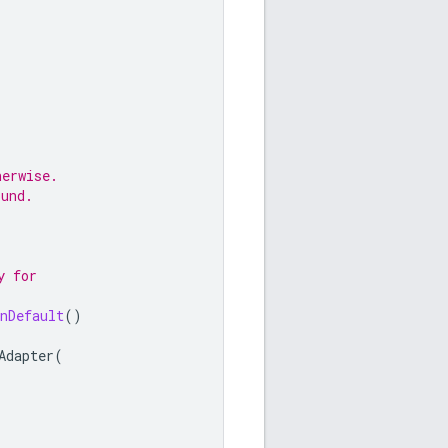
herwise.
ound.
y for
nDefault
()
Adapter
(