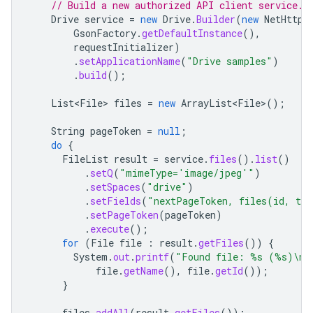
// Build a new authorized API client service.
Drive
service
=
new
Drive
.
Builder
(
new
NetHttpT
GsonFactory
.
getDefaultInstance
(),
requestInitializer
)
.
setApplicationName
(
"Drive samples"
)
.
build
();
List<File>
files
=
new
ArrayList<File>
();
String
pageToken
=
null
;
do
{
FileList
result
=
service
.
files
().
list
()
.
setQ
(
"mimeType='image/jpeg'"
)
.
setSpaces
(
"drive"
)
.
setFields
(
"nextPageToken, files(id, ti
.
setPageToken
(
pageToken
)
.
execute
();
for
(
File
file
:
result
.
getFiles
())
{
System
.
out
.
printf
(
"Found file: %s (%s)\n"
file
.
getName
(),
file
.
getId
());
}
files
.
addAll
(
result
.
getFiles
());