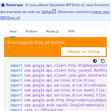
Remarque
: Si vous utilisez l'ancienne API Drive v2, vous trouverez
des exemples de code sur
GitHub
. Découvrez comment
migrer vers
l'API Drive v3
.
Java
Python
Node.js
PHP
drive/snippets/drive_v3/src/main/java/SearchFile.java
Afficher sur GitHub
import
com.google.api.client.http.HttpRequestIniti
import
com.google.api.client.http.javanet.NetHttpT
import
com.google.api.client.json.gson.GsonFactory
import
com.google.api.services.drive.Drive
;
import
com.google.api.services.drive.DriveScopes
;
import
com.google.api.services.drive.model.File
;
import
com.google.api.services.drive.model.FileLis
import
com.google.auth.http.HttpCredentialsAdapter
import
com.google.auth.oauth2.GoogleCredentials
;
import
java.io.IOException
;