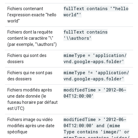
full
Text contains '"hello
Fichiers contenant
world"'
l'expression exacte "hello
world"
full
Text contains
Fichiers dont la requête
'\\authors'
contient le caractère "\"
(par exemple, "\authors")
mime
Type = 'application
/
Fichiers qui sont des
vnd
.
google-apps
.
folder'
dossiers
mime
Type != 'application
/
Fichiers qui ne sont pas
vnd
.
google-apps
.
folder'
des dossiers
modified
Time > '2012-06-
Fichiers modifiés après
04T12:00:00'
une date donnée (le
fuseau horaire par défaut
est UTC)
modified
Time > '2012-06-
Fichiers image ou vidéo
04T12:00:00' and (mime
modifiés après une date
Type contains 'image
/
' or
spécifique
mime
Type contains 'video
/