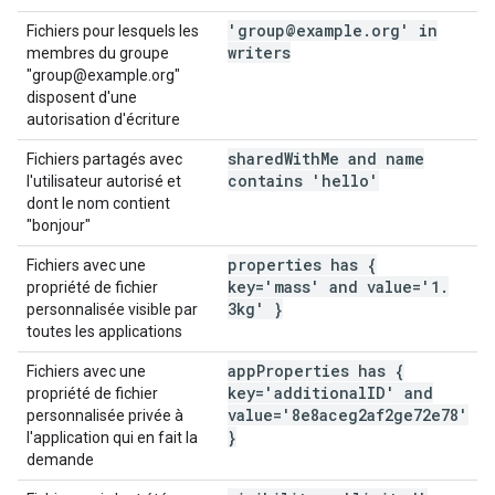
'group@example
.
org' in
Fichiers pour lesquels les
writers
membres du groupe
"group@example.org"
disposent d'une
autorisation d'écriture
shared
With
Me and name
Fichiers partagés avec
contains 'hello'
l'utilisateur autorisé et
dont le nom contient
"bonjour"
properties has {
Fichiers avec une
key='mass' and value='1
.
propriété de fichier
3kg' }
personnalisée visible par
toutes les applications
app
Properties has {
Fichiers avec une
key='additional
ID' and
propriété de fichier
value='8e8aceg2af2ge72e78'
personnalisée privée à
}
l'application qui en fait la
demande