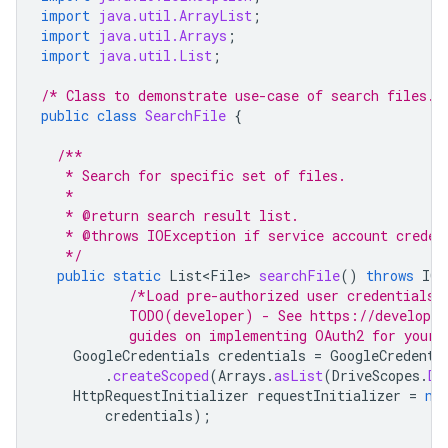
import
java.util.ArrayList
;
import
java.util.Arrays
;
import
java.util.List
;
/* Class to demonstrate use-case of search files. 
public
class
SearchFile
{
/**
   * Search for specific set of files.
   *
   * @return search result list.
   * @throws IOException if service account creden
   */
public
static
List<File>
searchFile
()
throws
IOE
/*Load pre-authorized user credentials 
           TODO(developer) - See https://developer
           guides on implementing OAuth2 for your 
GoogleCredentials
credentials
=
GoogleCredenti
.
createScoped
(
Arrays
.
asList
(
DriveScopes
.
DR
HttpRequestInitializer
requestInitializer
=
ne
credentials
);