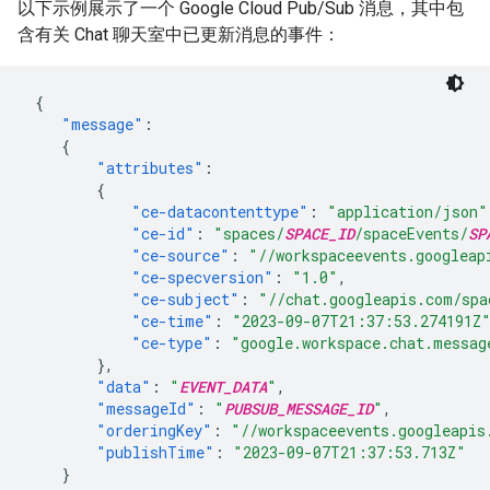
以下示例展示了一个 Google Cloud Pub/Sub 消息，其中包
含有关 Chat 聊天室中已更新消息的事件：
{
"message"
:
{
"attributes"
:
{
"ce-datacontenttype"
:
"application/json"
"ce-id"
:
"spaces/
SPACE_ID
/spaceEvents/
SP
"ce-source"
:
"//workspaceevents.googleap
"ce-specversion"
:
"1.0"
,
"ce-subject"
:
"//chat.googleapis.com/spa
"ce-time"
:
"2023-09-07T21:37:53.274191Z
"ce-type"
:
"google.workspace.chat.messag
},
"data"
:
"
EVENT_DATA
"
,
"messageId"
:
"
PUBSUB_MESSAGE_ID
"
,
"orderingKey"
:
"//workspaceevents.googleapis
"publishTime"
:
"2023-09-07T21:37:53.713Z"
}