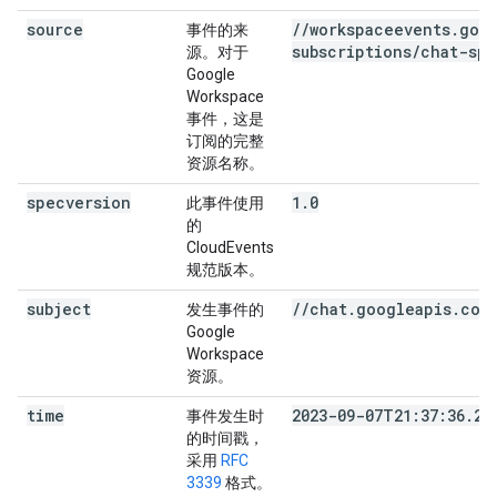
source
/
/
workspaceevents
.
goo
事件的来
subscriptions
/
chat-spa
源。对于
Google
Workspace
事件，这是
订阅的完整
资源名称。
specversion
1.0
此事件使用
的
CloudEvents
规范版本。
subject
//chat.googleapis.com
发生事件的
Google
Workspace
资源。
time
2023-09-07T21:37:36.26
事件发生时
的时间戳，
采用
RFC
3339
格式。