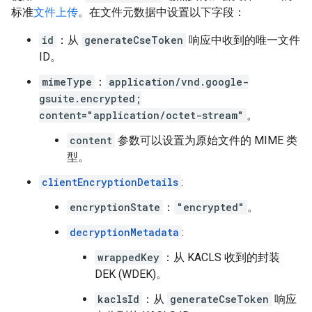
标准
文件上传
。在文件元数据中设置以下字段：
id
：从
generateCseToken
响应中收到的唯一文件
ID。
mimeType
：
application/vnd.google-
gsuite.encrypted;
content="application/octet-stream"
。
content
参数可以设置为原始文件的 MIME 类
型。
clientEncryptionDetails
:
encryptionState
：
"encrypted"
。
decryptionMetadata
:
wrappedKey
：从 KACLS 收到的封装
DEK (WDEK)。
kaclsId
：从
generateCseToken
响应