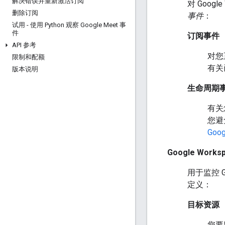
解决错误并重新激活订阅
对 Goog
删除订阅
事件
：
试用 - 使用 Python 观察 Google Meet 事
件
订阅事件
API 参考
对您
限制和配额
有关
版本说明
生命周期
有关
您避
Goo
Google Works
用于监控 G
定义：
目标资源
您要监