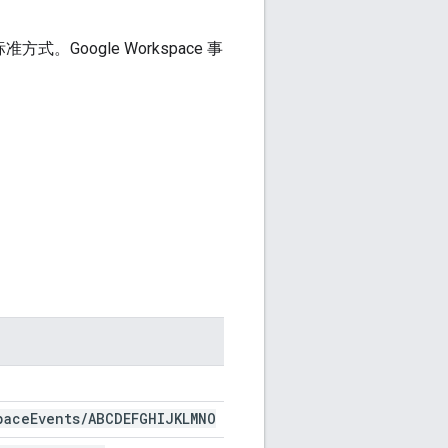
。Google Workspace 事
paceEvents/ABCDEFGHIJKLMNO