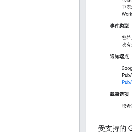
中表示
Wor
事件类型
您希
收有
通知端点
Goo
Pub
Pub
载荷选项
您希
受支持的 Go